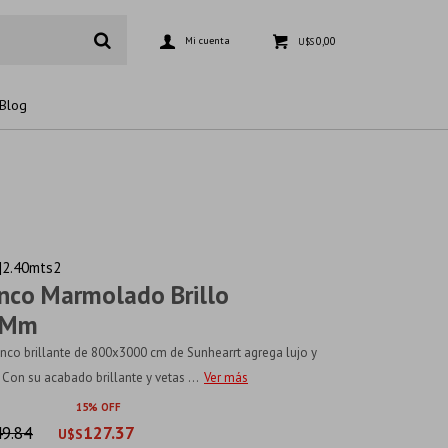
0,00
U$S
Blog
|2.40mts2
nco Marmolado Brillo
0Mm
co brillante de 800x3000 cm de Sunhearrt agrega lujo y
 Con su acabado brillante y vetas ...
Ver más
15
9.84
127.37
U$S