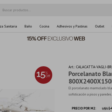
za Sanitaria
Baño
Cocina
Adhesivos y Pastinas
Outlet
CALACATTA-VAGLI-BR
Porcelanato Bla
800X2400X15
El porcelanato marmolado blan
sofisticación a pisos y paredes.
14
PRECIO POR M2:
U$S