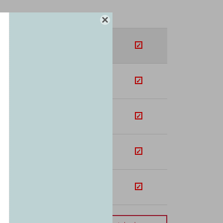
SUB-TOTAL

U$S
305.68
s
U$S
334.31
s
U$S
103.45
s
U$S
14.62
s
U$S
44.58
s
mporte total:
USD 802.64