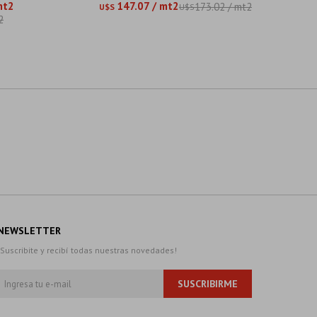
mt2
147.07 / mt2
367,66
173.02 / mt2
U$S
U$S
U$S
2
NEWSLETTER
¡Suscribite y recibí todas nuestras novedades!
SUSCRIBIRME