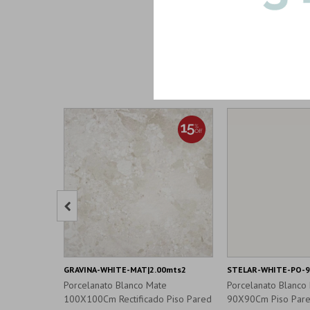

GRAVINA-WHITE-MAT|2.00mts2
STELAR-WHITE-PO-9
Porcelanato Blanco Mate
Porcelanato Blanco 
100X100Cm Rectificado Piso Pared
90X90Cm Piso Par