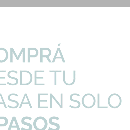
PRECIO UNITARIO
CANTIDAD
 Brillo 800X2400X15...
-
+
305,68
U$S
mts2
Son: 2.40 mt
 Blanco Sal & Pi...
-
+
334,31
U$S
ts2
Son: 2.40 mt
icado 60X120
-
+
103,45
U$S
44mts2
Son: 1.44 mt
 Antideslizante Gr...
-
+
14,62
U$S
6mts2
Son: 0.96 mt
rracota Oxidos Y M...
-
+
44,58
U$S
2
Son: 2.68 mt
I