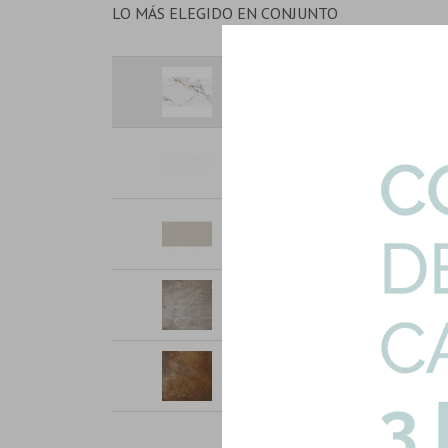
LO MÁS ELEGIDO EN CONJUNTO
Porcelanato Blanco Marmolado
Art: CALACATTA-VAGLI-BR|2.40
Porcelanatos Rectificado Brillo
Art: SALT-WHITE-PULIDO|2.40m
Porcelanato Beige Mate Rectif
Art: BERGSTEIN-IVORY60120|1.
Piso Cementicio Formato 40X40
Art: ADOQUIN-GRIS-RECTO|0.9
Ceramicas Rustico Pei Mate Te
Art: MAPU-ROJO-PISO|2.68mts