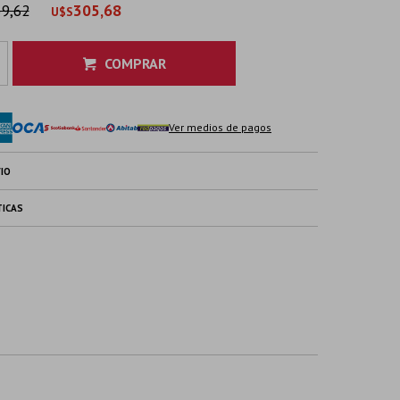
9,62
305,68
U$S
COMPRAR
Ver medios de pagos
IO
TICAS