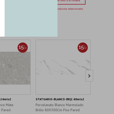
Agregar todo a la compra
5 productos seleccionados

.24mts2
STATUARIO-BLANCO-BR|2.40mts2
KENYA-BLAN
anco Mate
Porcelanato Blanco Marmolado
Porcelanat
 Pared
Brillo 80X300Cm Piso Pared
20X120Cm 