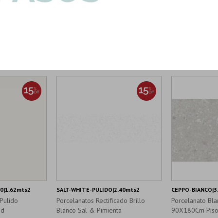
Productos que te pueden interesar
0|1.62mts2
SALT-WHITE-PULIDO|2.40mts2
CEPPO-BIANCO|3
Pulido
Porcelanatos Rectificado Brillo
Porcelanato Bl
ed
Blanco Sal & Pimienta
90X180Cm Piso