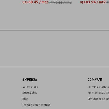
60.45 / mt2
81.94 / mt2
71.11 / mt2
U$S
U$S
U$S
U
EMPRESA
COMPRAR
La empresa
Términos legal
Sucursales
Promociones Vi
Blog
Simulador de a
Trabaja con nosotros