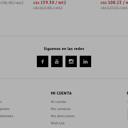
139.30 / mt2
108.23 / 
96.40 / mt2
$S
U$S
U$S
163.88 / mt2
127.33 / mt
U$S
U$S
Síguenos en las redes




MI CUENTA
es
Mi cuenta
gentes
Mis compras
mbientes
Mis direcciones
Wish List