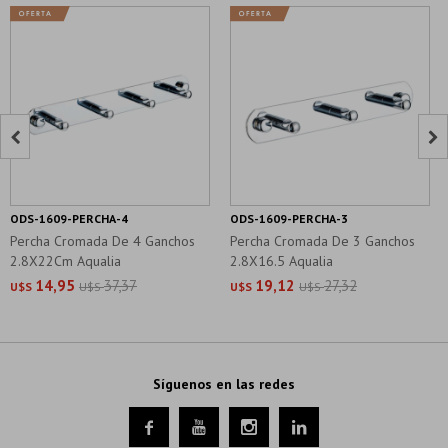


ODS-1609-PERCHA-4
ODS-1609-PERCHA-3
Percha Cromada De 4 Ganchos
Percha Cromada De 3 Ganchos
2.8X22Cm Aqualia
2.8X16.5 Aqualia
14,95
37,37
19,12
27,32
U$S
U$S
U$S
U$S
Síguenos en las redes



