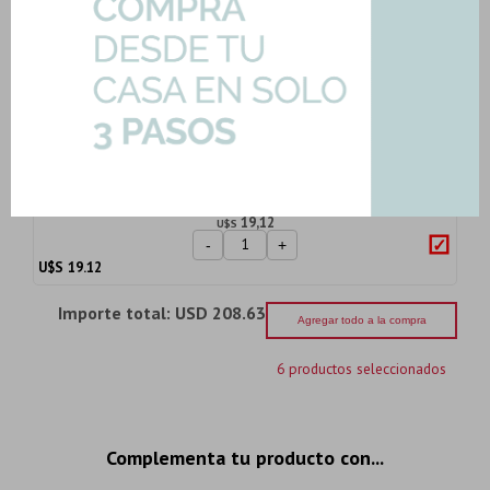
Cromado Lilo
Art: FV-LILO-JABONERA
20,96
U$S
-
+
U$S
20.96
Percha Cromada De 3 Ganchos
2.8X16.5 Aqualia
Art: ODS-1609-PERCHA-3
19,12
U$S
-
+
U$S
19.12
Importe total:
USD 208.63
Agregar todo a la compra
6 productos seleccionados
Complementa tu producto con...