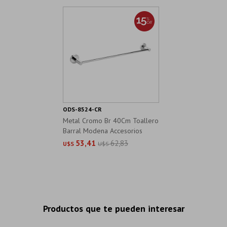
ODS-8524-CR
Metal Cromo Br 40Cm Toallero
Barral Modena Accesorios
Baño
53,41
62,83
U$S
U$S
Productos que te pueden interesar