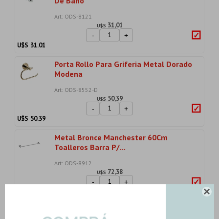
De Baño
Art: ODS-8121
31,01
U$S
-
+
U$S
31.01
Porta Rollo Para Griferia Metal Dorado
Modena
Art: ODS-8552-D
50,39
U$S
-
+
U$S
50.39
Metal Bronce Manchester 60Cm
Toalleros Barra P/...
Art: ODS-8912
72,38
U$S
-
+
U$S
72.38

Jabonera Accesorio De Baño Metal