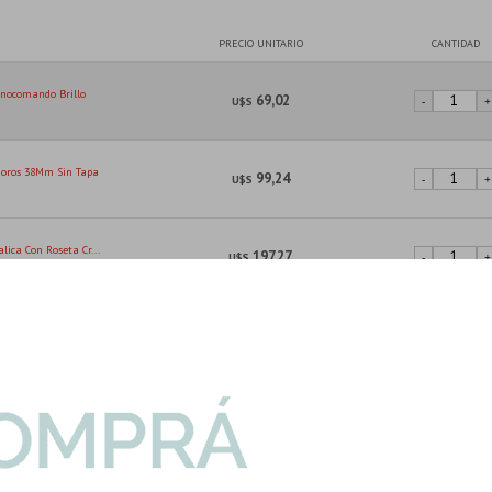
PRECIO UNITARIO
CANTIDAD
nocomando Brillo
69,02
U$S
-
+
doros 38Mm Sin Tapa
99,24
U$S
-
+
lica Con Roseta Cr...
197,27
U$S
-
+
 Monocomando Brill...
99,11
U$S
-
+
llo Monocomando
71,69
U$S
-
+
I