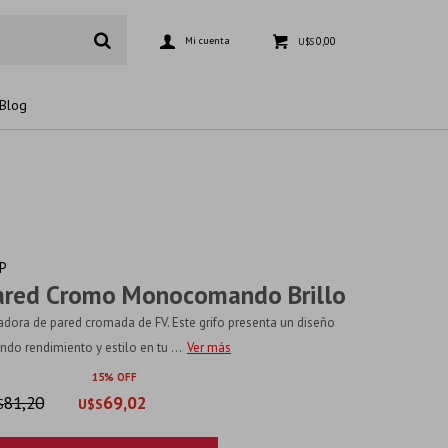
0,00
U$S
Blog
P
ared Cromo Monocomando Brillo
dora de pared cromada de FV. Este grifo presenta un diseño
do rendimiento y estilo en tu ...
Ver más
15
81,20
69,02
S
U$S