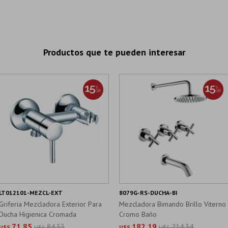
Productos que te pueden interesar
LT012101-MEZCL-EXT
8079G-RS-DUCHA-BI
Griferia Mezcladora Exterior Para
Mezcladora Bimando Brillo Viterno
Ducha Higienica Cromada
Cromo Baño
71,85
84,53
182,19
214,34
U$S
U$S
U$S
U$S