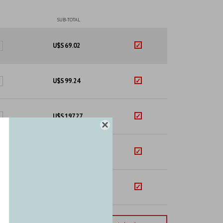
SUB-TOTAL
U$S
69.02
U$S
99.24
U$S
197.27

U$S
99.11
U$S
71.69
mporte total:
USD 536.33