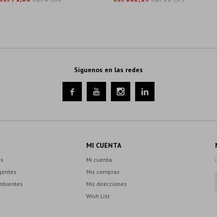
Síguenos en las redes




MI CUENTA
es
Mi cuenta
gentes
Mis compras
mbientes
Mis direcciones
Wish List