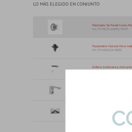
LO MÁS ELEGIDO EN CONJUNTO
Mezclador De Pared Cromo Mo
Art: FV-MEZCLADORA-TEMP
Fluxometro Valvula Para Ino
Art: FV-VALVULA-INOD
Griferia Automatica Antivanda
Art: FV-PRESSMATIC-DUCHA
Lavatorio C/sensor Ac/dc 220V
Art: K-SN8501-LAV-SENSOR
Tapa Tecla Antivandalica Bri
Art: FV-TAPA-TECLA-ANTI