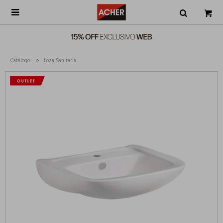

Catálogo
Loza Sanitaria