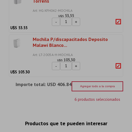
Torrens
Art: HG-XFH042-MOCHILA
53,55
U$S
-
+
U$S
53.55
Mochila P/discapacitados Deposito
Malawi Blanco...
Art: LT-2005A-H-MOCHILA
105,30
U$S
-
+
U$S
105.30
Importe total:
USD 406.84
Agregar todo a la compra
6 productos seleccionados
Productos que te pueden interesar