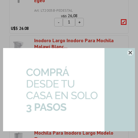
Egeo
Art: LT2005B-PEDESTAL
26,08
U$S
-
+
U$S
26.08
Inodoro Largo Inodoro Para Mochila
Malawi Blanc...

Art: HG-XFH041S-INOD-TAPA
117,60
U$S
-
+
U$S
117.60
Mochila Doble Descarga P/inod
Deposito Malawi B...
Art: HG-XFH041S-MOCH
40,42
U$S
-
+
U$S
40.42
Mochila Para Inodoro Largo Modelo