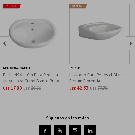


MT-8206-BACHA
LSI3-B
Bacha 49X41Cm Para Pedestal
Lavatorio Para Pedestal Blanco
Juego Loza Grand Blanco Brillo
Ferrum Florencia
17,80
29,66
42,33
77,79
U$S
U$S
U$S
U$S
Síguenos en las redes



