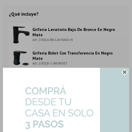
¿Qué incluye?
Griferia Lavatorio Bajo De Bronce En Negro
Mate
Art: 2001A-BK-LAV-BAJO-N
Griferia Bidet Con Transferencia En Negro
Mate
Art: 2001B-1-BK-BIDET

Griferia Ducha Exterior De Bronce En Negro
Mate
Art: 2001C-BK-DUCHA-EXT
METODOS Y COSTOS DE ENVIO
DESCARGAR FICHA TÉCNICA