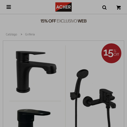

Catálogo
Grifería