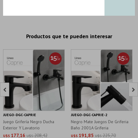
DESCRIPCION Y CARACTERISTICAS
Productos que te pueden interesar


JUEGO-DGC-CAPRIE
JUEGO-DGC-CAPRIE-2
Juego Grifería Negro Ducha
Negro Mate Juegos De Griferia
Exterior Y Lavatorio
Baño 2001A Griferia
177,16
208,42
191,85
225,70
U$S
U$S
U$S
U$S