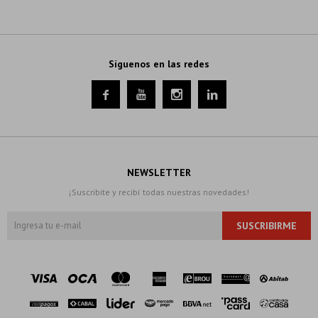
Síguenos en las redes




NEWSLETTER
¡Suscribite y recibí todas nuestras novedades!
SUSCRIBIRME