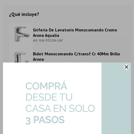
¿Qué incluye?
Griferia De Lavatorio Monocomando Cromo
Arona Aqualia
Art: KAI-9310A-LAV
Bidet Monocomando C/transf Cr 40Mm Brillo
Arona
Art: KAI-9310B-1-BIDET-TR

Ducha De Empotrar Ducha Emp Monoc C/transf
Cr 40Mm Brillo
Art: KAI-9310G-1-DUCHA-EM
METODOS Y COSTOS DE ENVIO
DESCRIPCION Y CARACTERISTICAS