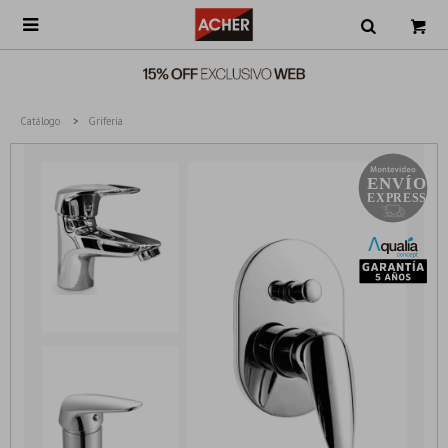

Catálogo
Grifería