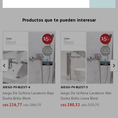
Productos que te pueden interesar


JUEGO-FV-BLEST-4
JUEGO-FV-BLEST-5
Juego De Griferia Lavatorio Bajo
Juego De Griferia Lavatorio Alto
Ducha Brillo Blest
Ducha Brillo Linea Blest
226,77
266,79
280,32
329,79
U$S
U$S
U$S
U$S