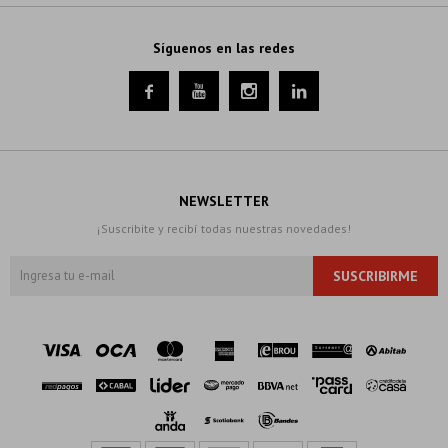
Síguenos en las redes




NEWSLETTER
¡Suscribite y recibí todas nuestras novedades!
SUSCRIBIRME