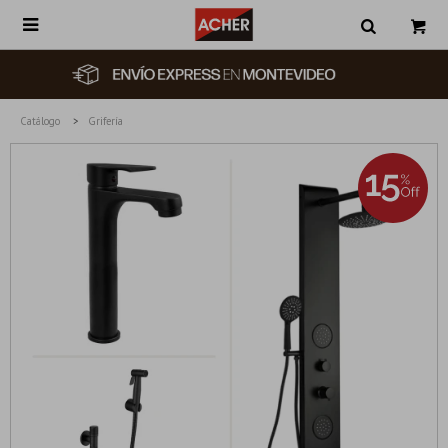

Catálogo
Grifería