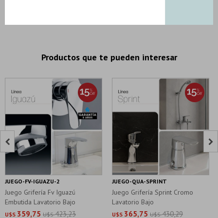
DESCRIPCION Y CARACTERISTICAS
Productos que te pueden interesar


JUEGO-FV-IGUAZU-2
JUEGO-QUA-SPRINT
Juego Grifería Fv Iguazú
Juego Grifería Sprint Cromo
Embutida Lavatorio Bajo
Lavatorio Bajo
359,75
423,23
365,75
430,29
U$S
U$S
U$S
U$S