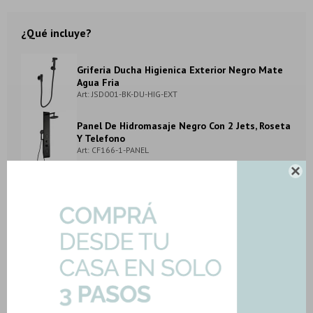
¿Qué incluye?
Griferia Ducha Higienica Exterior Negro Mate
Agua Fria
Art: JSD001-BK-DU-HIG-EXT
Panel De Hidromasaje Negro Con 2 Jets, Roseta
Y Telefono
Art: CF166-1-PANEL

Griferia Lavatorio Alto De Bronce En Negro
Mate
Art: 2001H-BK-LAV-ALTO
METODOS Y COSTOS DE ENVIO
DESCARGAR FICHA TÉCNICA