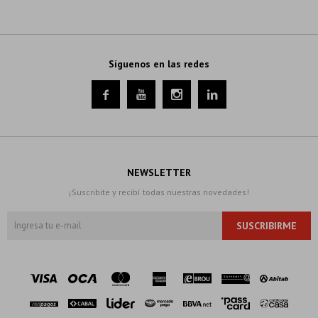
Síguenos en las redes




NEWSLETTER
¡Suscribite y recibí todas nuestras novedades!
SUSCRIBIRME