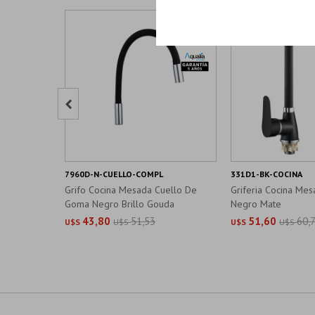

7960D-N-CUELLO-COMPL
331D1-BK-COCINA
Grifo Cocina Mesada Cuello De
Griferia Cocina Mes
Goma Negro Brillo Gouda
Negro Mate
43,80
51,53
51,60
60,
U$S
U$S
U$S
U$S