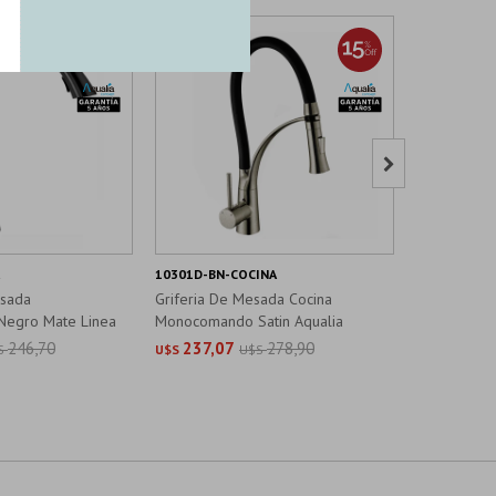

10301D-BN-COCINA
CL-60212-
esada
Griferia De Mesada Cocina
Griferia De
egro Mate Linea
Monocomando Satin Aqualia
Monocoman
246,70
237,07
278,90
559,8
S
U$S
U$S
U$S