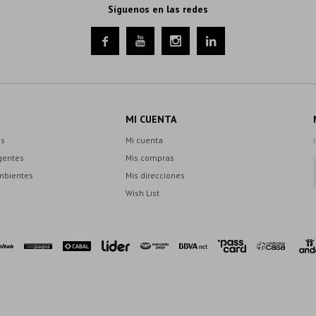
Síguenos en las redes




MI CUENTA
es
Mi cuenta
gentes
Mis compras
mbientes
Mis direcciones
Wish List