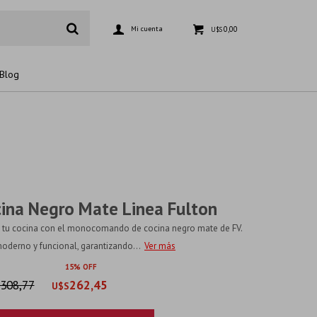
0,00
U$S
Blog
ocina Negro Mate Linea Fulton
 tu cocina con el monocomando de cocina negro mate de FV.
moderno y funcional, garantizando...
Ver más
15
308,77
262,45
U$S