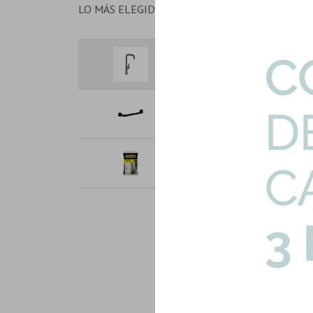
LO MÁS ELEGIDO EN CONJUNTO
Griferia Para Cocina Negro M
Art: FV-FULTON-COCINA-N
Agarradera Serie Metal Negr
Art: ODS-8134-N
Bolsa 1K Pastina Color Grafit
Art: P-PASTINA-GRAFITO