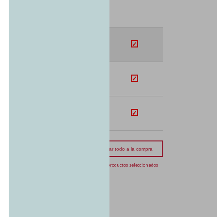
SUB-TOTAL
U$S
262.45
U$S
52.95
U$S
2.50
mporte total:
USD 317.90
Agregar todo a la compra
3 productos seleccionados