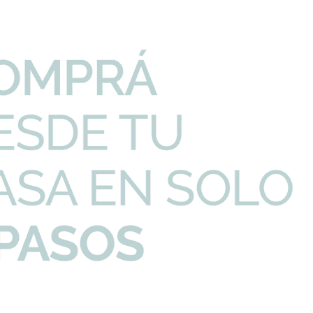
PRECIO UNITARIO
CANTIDAD
ate Linea Fulton
262,45
U$S
-
+
o Mate Roma Negro
52,95
U$S
-
+
o Pennsylvania
2,50
U$S
-
+
I
Productos que te pueden interesar