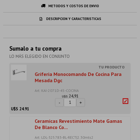
METODOS Y COSTOS DE ENVIO
DESCRIPCION Y CARACTERISTICAS
Sumalo a tu compra
LO MÁS ELEGIDO EN CONJUNTO
Griferia Monocomando De Cocina Para
Mesada Dgc
Art: KAI-2071D-45-COCINA
24,91
U$S
-
+
U$S
24.91
Ceramicas Revestimiento Mate Gamas
De Blanco Co...
Art: LDL-325783-BL-RECT|2.30mts2