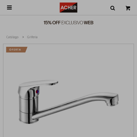

Catálogo
Grifería