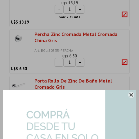
18,19
U$S
-
+
Son: 2.30 mts
U$S
18.19
Percha Zinc Cromada Metal Cromada
China Gris
Art: BGL-50535-PERCHA
6,50
U$S
-
+
U$S
6.50
Porta Rollo De Zinc De Baño Metal
Cromado Gris

Art: BGL-50533-PORTAR
11,90
U$S
-
+
U$S
11.90
1K Bolsa Pastina Flexible Universal
Color Beige...