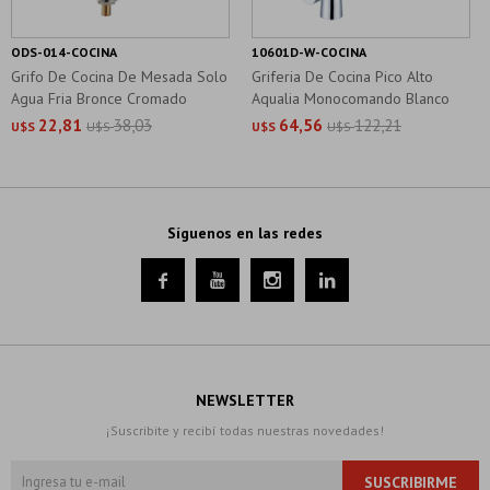
ODS-014-COCINA
10601D-W-COCINA
Grifo De Cocina De Mesada Solo
Griferia De Cocina Pico Alto
Agua Fria Bronce Cromado
Aqualia Monocomando Blanco
22,81
38,03
64,56
122,21
U$S
U$S
U$S
U$S
Síguenos en las redes




NEWSLETTER
¡Suscribite y recibí todas nuestras novedades!
SUSCRIBIRME