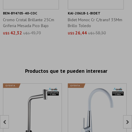
BEN-BY4705-40-COC
KAI-2061B-1-BIDET
Cromo Cristal Brillante 25Cm
Bidet Monoc Cr C/transf 35Mm
Griferia Mesada Pico Bajo
Brillo Toledo
42,32
49,79
26,44
58,30
U$S
U$S
U$S
U$S
Productos que te pueden interesar

