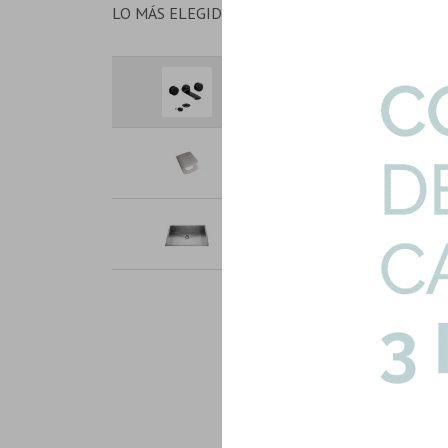
LO MÁS ELEGIDO EN CONJUNTO
Grifería Lavatorio Pared Fv 
Art: FV-44N-LAVAT-PAR-N
Plastico Blanco Brillo Tapa In
Art: TEX-B
Pileta De Cocina Simple Acero
Art: MUS3018-R10-PILETA