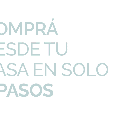
PRECIO UNITARIO
CANTIDAD
Nueva 44 Negro Mate
316,49
U$S
-
+
odoro Trento Para...
71,83
U$S
-
+
 Inox 304 1.2Mm Ba...
338,33
U$S
-
+
I
Productos que te pueden interesar