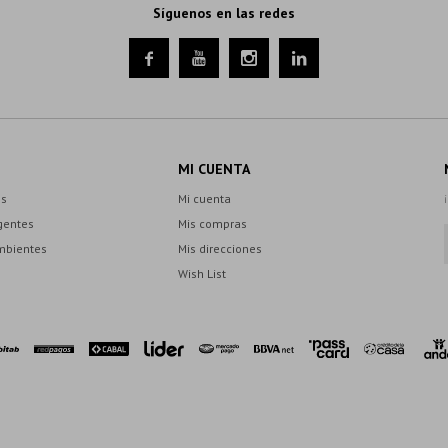
Síguenos en las redes




MI CUENTA
es
Mi cuenta
gentes
Mis compras
mbientes
Mis direcciones
Wish List