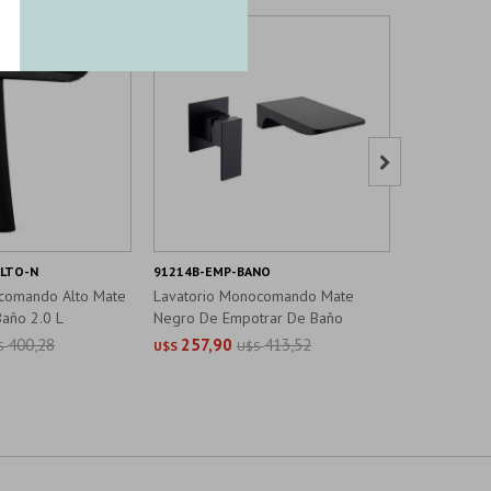

ALTO-N
91214B-EMP-BANO
91259B-EMP
comando Alto Mate
Lavatorio Monocomando Mate
Lavatorio 
año 2.0 L
Negro De Empotrar De Baño
Empotrar M
400,28
257,90
413,52
320,1
S
U$S
U$S
U$S