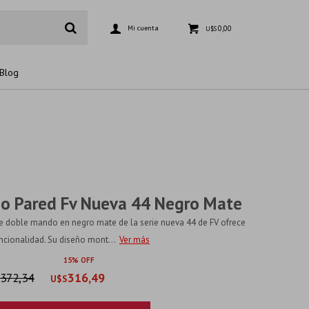
0,00
U$S
Blog
rio Pared Fv Nueva 44 Negro Mate
de doble mando en negro mate de la serie nueva 44 de FV ofrece
ncionalidad. Su diseño mont...
Ver más
15
372,34
316,49
U$S