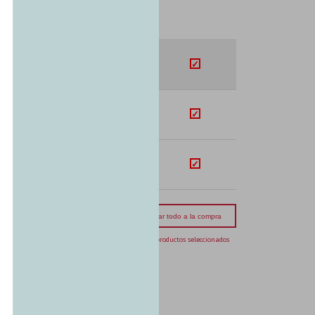
SUB-TOTAL
U$S
316.49
U$S
71.83
U$S
338.33
mporte total:
USD 726.65
Agregar todo a la compra
3 productos seleccionados