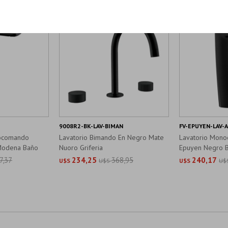
9008R2-BK-LAV-BIMAN
FV-EPUYEN-LAV-
nocomando
Lavatorio Bimando En Negro Mate
Lavatorio Mono
Modena Baño
Nuoro Griferia
Epuyen Negro B
7,37
234,25
368,95
240,17
U$S
U$S
U$S
U$