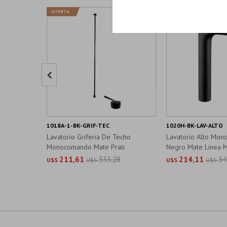

1018A-1-BK-GRIF-TEC
1020H-BK-LAV-ALTO
Lavatorio Griferia De Techo
Lavatorio Alto Mo
Monocomando Mate Prati
Negro Mate Linea 
211,61
333,28
214,11
34
U$S
U$S
U$S
U$S