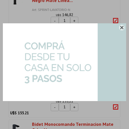
Negro Mate Linea...
Art: SPRINT-LAVATORIO-N
146,82
U$S
-
+
U$S
146.82

Bidet Sprint Con Transferencia Negro
Mate
Art: SPRINT-BIDET-CON-N
190,55
U$S
-
+
U$S
190.55
Griferia Negro Mate Monocomando
Cocina Lavatori...
Art: SPRINT-COCINA-NG
155,21
U$S
-
+
U$S
155.21
Bidet Monocomando Terminacion Mate