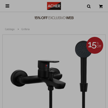

Catálogo
Grifería