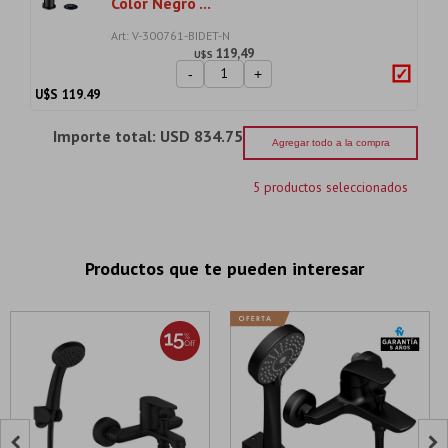
Color Negro ...
Art: V-300761-BIDET-N
119,49
U$S
-
+
U$S
119.49
Importe total:
USD 834.75
Agregar todo a la compra
5 productos seleccionados
Productos que te pueden interesar

