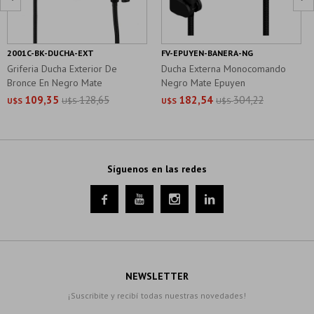
2001C-BK-DUCHA-EXT
FV-EPUYEN-BANERA-NG
Griferia Ducha Exterior De
Ducha Externa Monocomando
Bronce En Negro Mate
Negro Mate Epuyen
109,35
128,65
182,54
304,22
U$S
U$S
U$S
U$S
Síguenos en las redes




NEWSLETTER
¡Suscribite y recibí todas nuestras novedades!