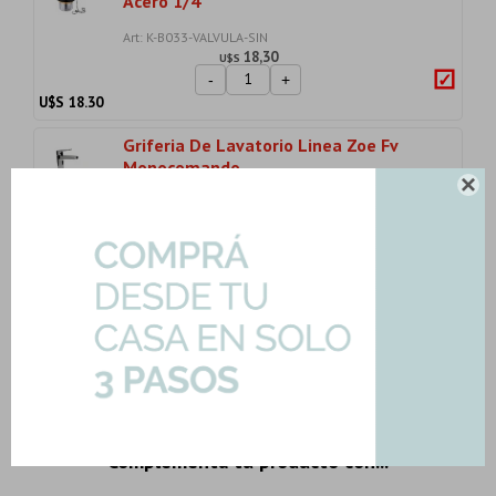
Acero 1/4
Art: K-B033-VALVULA-SIN
18,30
U$S
-
+
U$S
18.30
Griferia De Lavatorio Linea Zoe Fv
Monocomando ...

Art: FV-ZOE-LAV
157,24
U$S
-
+
U$S
157.24
Importe total:
USD 400.34
Agregar todo a la compra
3 productos seleccionados
Complementa tu producto con...