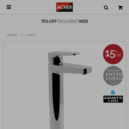

Catálogo
Grifería