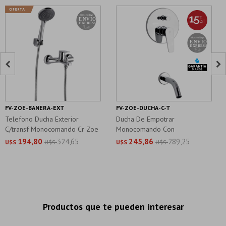


FV-ZOE-BANERA-EXT
FV-ZOE-DUCHA-C-T
Telefono Ducha Exterior
Ducha De Empotrar
C/transf Monocomando Cr Zoe
Monocomando Con
Transformador Brillo Zoe
194,80
324,65
245,86
289,25
U$S
U$S
U$S
U$S
Productos que te pueden interesar