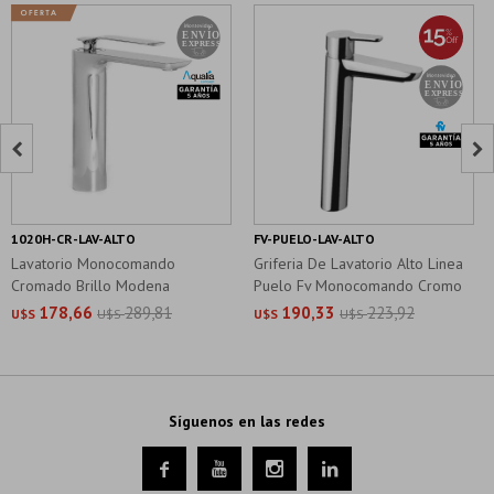


1020H-CR-LAV-ALTO
FV-PUELO-LAV-ALTO
Lavatorio Monocomando
Griferia De Lavatorio Alto Linea
Cromado Brillo Modena
Puelo Fv Monocomando Cromo
178,66
289,81
190,33
223,92
U$S
U$S
U$S
U$S
Síguenos en las redes



