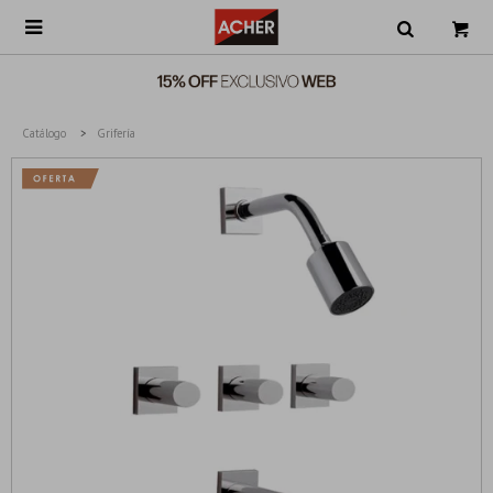

Catálogo
Grifería