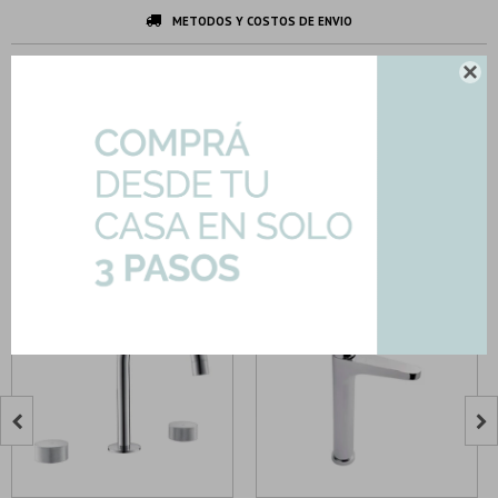
METODOS Y COSTOS DE ENVIO
DESCARGAR FICHA TÉCNICA

DESCRIPCION Y CARACTERISTICAS
Productos que te pueden interesar

