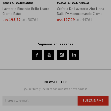
9008R2-LAV-BIMANDO
FV-DALIA-LAV-MONO-AL
Lavatorio Bimando Brillo Nuoro
Griferia De Lavatorio Alto Linea
Cromo Baño
Dalia Fv Monocomando Cromo
195,32
307,64
197,09
447,61
U$S
U$S
U$S
U$S
Síguenos en las redes




NEWSLETTER
¡Suscribite y recibí todas nuestras novedades!
SUSCRIBIRME