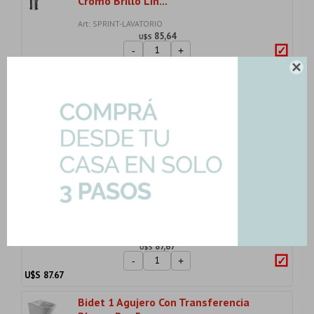
Cromo Brillo Lin...
Art: SPRINT-LAVATORIO
85,64
U$S
-
+
U$S
85.64

Acero Cromo Brillo Mezcladora
Exterior Ducha Ex...
Art: SPRINT-MEZCL-EXT
141,78
U$S
-
+
U$S
141.78
Griferia De Mesada Cocina
Monocomando Cromo Qua...
Art: SPRINT-MONO-COCINA
87,67
U$S
-
+
U$S
87.67
Bidet 1 Agujero Con Transferencia