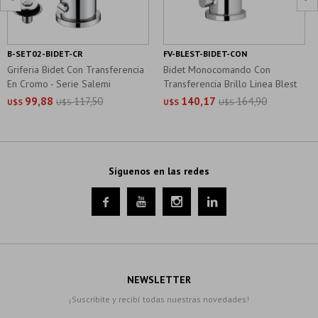
B-SET02-BIDET-CR
FV-BLEST-BIDET-CON
Griferia Bidet Con Transferencia
Bidet Monocomando Con
En Cromo - Serie Salemi
Transferencia Brillo Linea Blest
99,88
117,50
140,17
164,90
U$S
U$S
U$S
U$S
Síguenos en las redes




NEWSLETTER
¡Suscribite y recibí todas nuestras novedades!