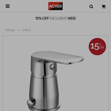

Catálogo
Grifería