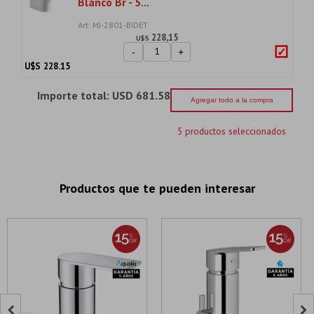
Blanco Br - 5...
Art: MJ-2801-BIDET
228,15
U$S
-
+
U$S
228.15
Importe total:
USD 681.58
Agregar todo a la compra
5 productos seleccionados
Productos que te pueden interesar

