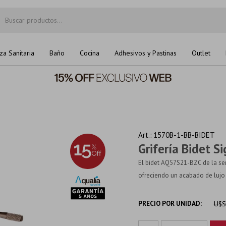
za Sanitaria
Baño
Cocina
Adhesivos y Pastinas
Outlet
1570B-1-BB-BIDET
Grifería Bidet S
El bidet AQ57S21-BZC de la ser
ofreciendo un acabado de lujo y
PRECIO POR UNIDAD:
U$S