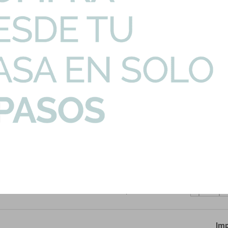
PRECIO UNITARIO
CANTIDAD
e Cepillado
200,57
U$S
-
+
ture Bronce Cepil...
257,89
U$S
-
+
o - Serie Signat...
96,73
U$S
-
+
Cepillado Linea Si...
290,78
U$S
-
+
Cepillado - Serie...
174,00
U$S
-
+
Imp