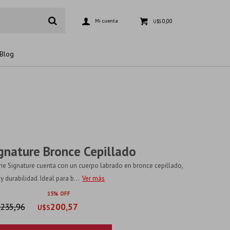
0,00
U$S
Blog
ignature Bronce Cepillado
ie Signature cuenta con un cuerpo labrado en bronce cepillado,
 durabilidad. Ideal para b...
Ver más
15
235,96
200,57
U$S