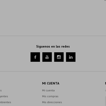
Síguenos en las redes




MI CUENTA
es
Mi cuenta
gentes
Mis compras
mbientes
Mis direcciones