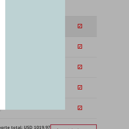
SUB-TOTAL
U$S
200.57
U$S
257.89
U$S
96.73
U$S
290.78
U$S
174.00
orte total:
USD 1019.97