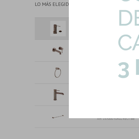
LO MÁS ELEGIDO EN CONJUNTO
Grifería Bidet Signature Bronc
Art: 1570B-1-BB-BIDET
Grifería Lavatorio Pared Signa
Art: 1570WR-BB-LAV-PARED
Toallero Aro En Bronce Cepillad
Art: 1570M-TOALLE-ARO-BB
Lavatorio Bajo Mesada Bronce 
Art: 1570A-LAV-BAJO-BB
Toallero Recto 60Cm En Bronce 
Art: 1570DG-TOALL-RECT-BB