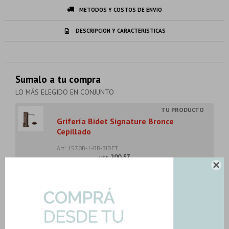
METODOS Y COSTOS DE ENVIO
DESCRIPCION Y CARACTERISTICAS
Sumalo a tu compra
LO MÁS ELEGIDO EN CONJUNTO
Grifería Bidet Signature Bronce
Cepillado
Art: 1570B-1-BB-BIDET
200,57
U$S

-
+
U$S
200.57
Grifería Lavatorio Pared Signature
Bronce Cepil...
Art: 1570WR-BB-LAV-PARED