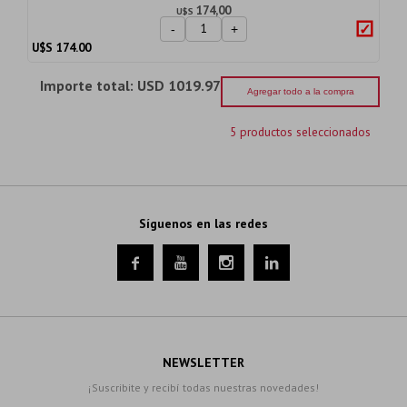
174,00
U$S
-
+
U$S
174.00
Importe total:
USD 1019.97
Agregar todo a la compra
5 productos seleccionados
Síguenos en las redes




NEWSLETTER
¡Suscribite y recibí todas nuestras novedades!