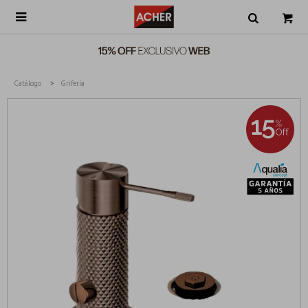

Catálogo
Grifería