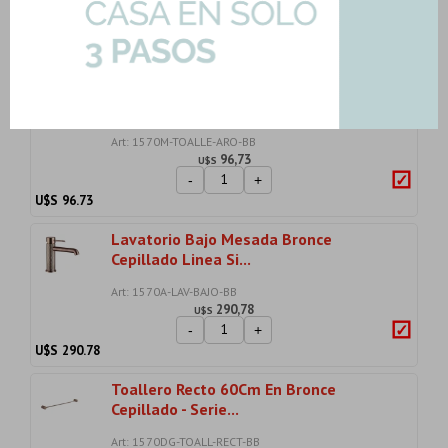
257,89
U$S
-
+
U$S
257.89
Toallero Aro En Bronce Cepillado -
Serie Signat...
Art: 1570M-TOALLE-ARO-BB
96,73
U$S
-
+
U$S
96.73
Lavatorio Bajo Mesada Bronce
Cepillado Linea Si...
Art: 1570A-LAV-BAJO-BB
290,78
U$S
-
+
U$S
290.78
Toallero Recto 60Cm En Bronce
Cepillado - Serie...
Art: 1570DG-TOALL-RECT-BB