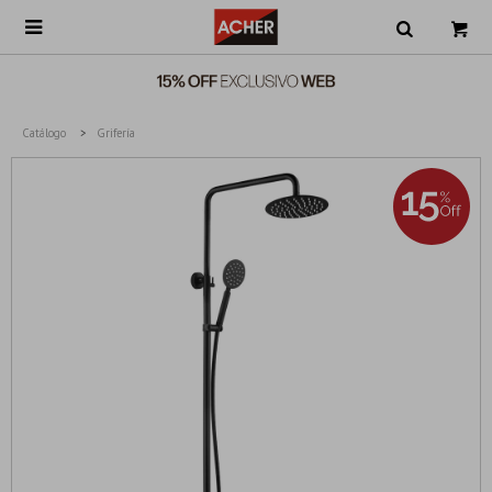

Catálogo
Grifería