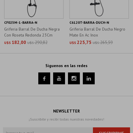
CF025M-1-BARRA-N
C6120T-BARRA-DUCH-N
Griferia Barral De Ducha Negra
Griferia Barral De Ducha Negro
Con Roseta Redonda 23Cm
Mate En Ac Inox
182,00
290,82
225,75
265,59
U$S
U$S
U$S
U$S
Síguenos en las redes




NEWSLETTER
¡Suscribite y recibí todas nuestras novedades!