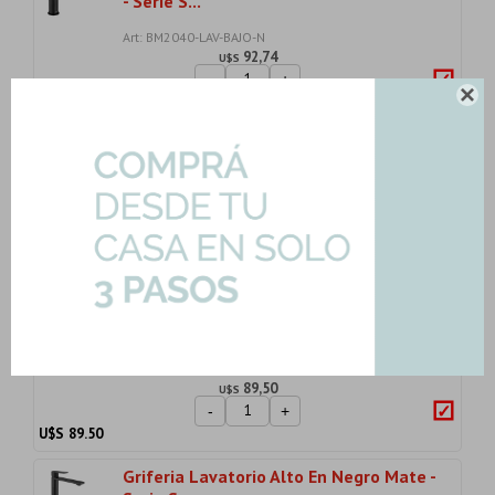
- Serie S...
Art: BM2040-LAV-BAJO-N
92,74
U$S
-
+

U$S
92.74
Griferia Ducha Higienica Exterior
Frio/caliente
Art: 150001-DUCHA-HIG-N
142,40
U$S
-
+
U$S
142.40
Bidet Con Transf Negro Ac Inox 304
Mate Salemi
Art: B-SET02-BIDET-N
89,50
U$S
-
+
U$S
89.50
Griferia Lavatorio Alto En Negro Mate -