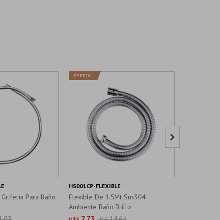

LE
HS001CP-FLEXIBLE
HB005CP-FL
 Griferia Para Baño
Flexible De 1.5Mt Sus304
Flexible De
Ambiente Baño Brillo
Material Pvc
1,93
7,73
14,64
21,78
U$S
U$S
U$S