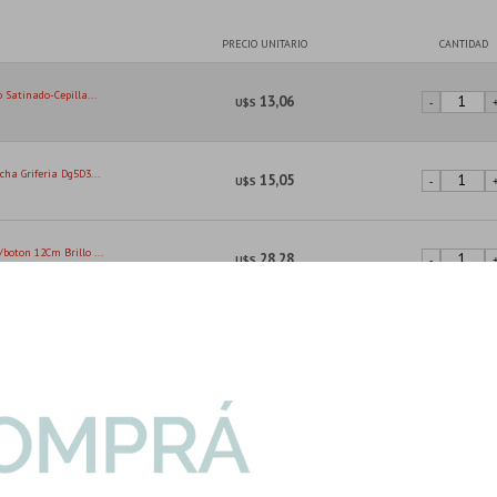
PRECIO UNITARIO
CANTIDAD
 Satinado-Cepilla...
13,06
U$S
-
cha Griferia Dg5D3...
15,05
U$S
-
boton 12Cm Brillo ...
28,28
U$S
-
ccesorios De Baño
27,25
U$S
-
deado 10Cm 3 Fun B...
15,70
U$S
-