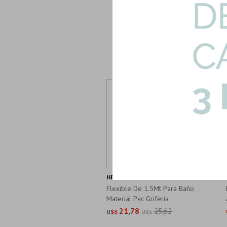
HB005CP-FLEXIBLE
Flexible De 1.5Mt Para Baño
Material Pvc Griferia
21,78
25,62
U$S
U$S