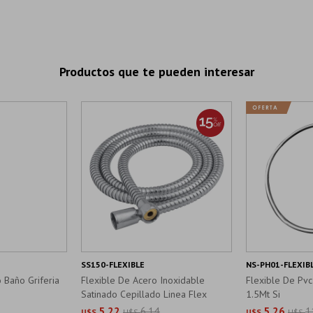
Productos que te pueden interesar
SS150-FLEXIBLE
NS-PH01-FLEXIB
 Baño Griferia
Flexible De Acero Inoxidable
Flexible De Pvc
Satinado Cepillado Linea Flex
1.5Mt Si
5,22
6,14
5,26
1
U$S
U$S
U$S
U$S