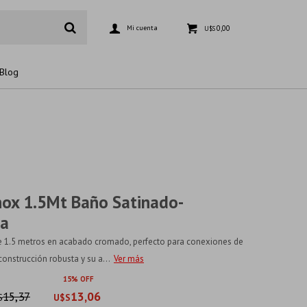
0,00
U$S
Blog
Inox 1.5Mt Baño Satinado-
ia
de 1.5 metros en acabado cromado, perfecto para conexiones de
construcción robusta y su a...
Ver más
15
15,37
13,06
S
U$S