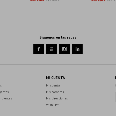
Síguenos en las redes




MI CUENTA
es
Mi cuenta
gentes
Mis compras
mbientes
Mis direcciones
Wish List