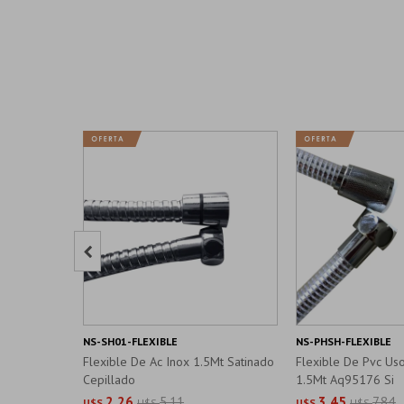

NS-SH01-FLEXIBLE
NS-PHSH-FLEXIBLE
Flexible De Ac Inox 1.5Mt Satinado
Flexible De Pvc Uso
Cepillado
1.5Mt Aq95176 Si
2,26
5,11
3,45
7,84
U$S
U$S
U$S
U$S