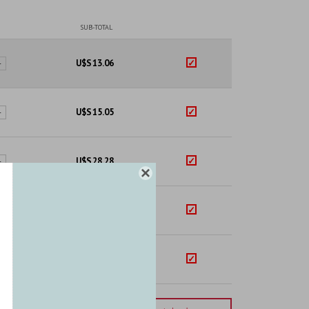
SUB-TOTAL
U$S
13.06
+
U$S
15.05
+
U$S
28.28
+

U$S
27.25
+
U$S
15.70
+
Importe total:
USD 99.34