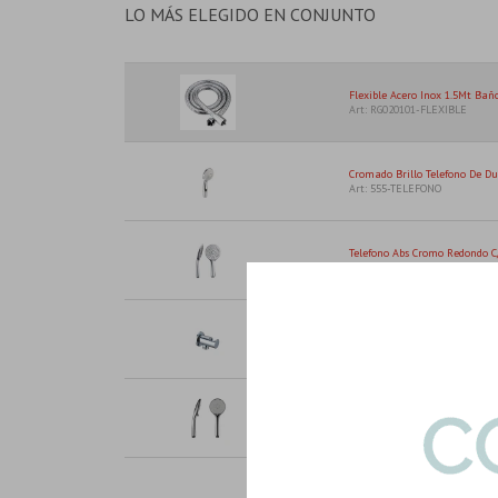
LO MÁS ELEGIDO EN CONJUNTO
Flexible Acero Inox 1.5Mt Baño
Art: RG020101-FLEXIBLE
Cromado Brillo Telefono De Du
Art: 555-TELEFONO
Telefono Abs Cromo Redondo C/
Art: AR0H301CP-TELEF-CROM
Metal Laton Cromado Codos A
Art: PJ220101-CODO-SOP-R
Telefono Abs Color Gris Redon
Art: AR0H303CP-TELEF-GRIS