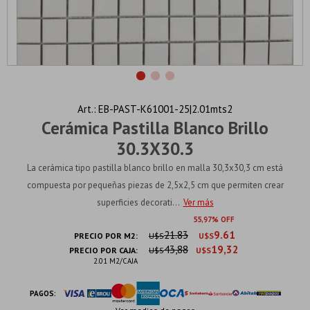
EB-PAST-K61001-25|2.01mts2
Cerámica Pastilla Blanco Brillo
30.3X30.3
La cerámica tipo pastilla blanco brillo en malla 30,3x30,3 cm está
compuesta por pequeñas piezas de 2,5x2,5 cm que permiten crear
superficies decorati...
Ver más
55
97
21.83
9.61
PRECIO POR M2:
U$S
U$S
43,88
19,32
PRECIO POR CAJA:
U$S
U$S
2.01 M2/CAJA
PAGOS: