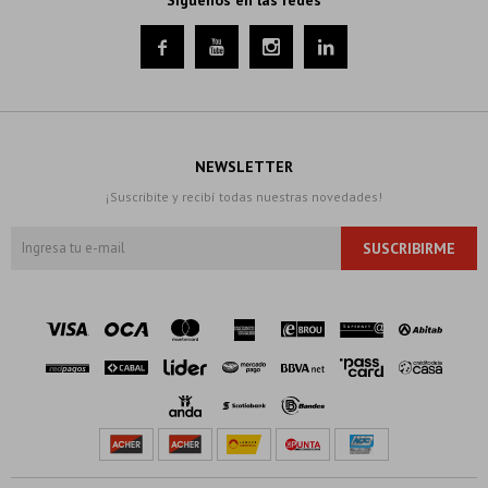




NEWSLETTER
¡Suscribite y recibí todas nuestras novedades!
SUSCRIBIRME