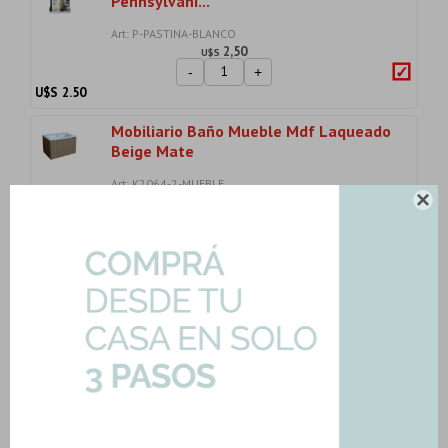
Pennsylvani...
Art: P-PASTINA-BLANCO
2,50
U$S
-
+
U$S
2.50
Mobiliario Baño Mueble Mdf Laqueado
Beige Mate
Art: K2064-2-MUEBLE
339,92

U$S
-
+
U$S
339.92
Pastilla Piscina Malla Mosaico Blanco
Niebla 33...
Art: NIEBLA-BLANCO-25|0.11mts2
5,12
U$S
-
+
Son: 0.11 mts
U$S
5.12