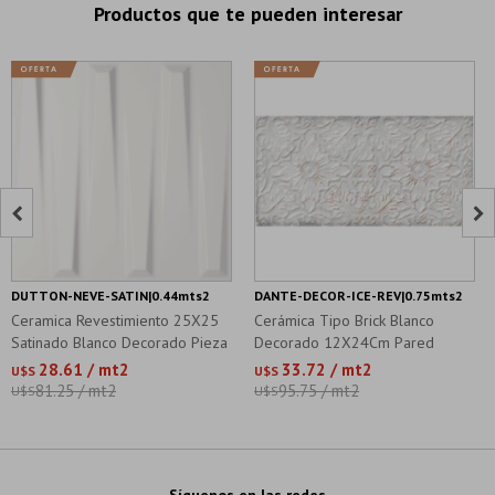
Productos que te pueden interesar


DUTTON-NEVE-SATIN|0.44mts2
DANTE-DECOR-ICE-REV|0.75mts2
Ceramica Revestimiento 25X25
Cerámica Tipo Brick Blanco
Satinado Blanco Decorado Pieza
Decorado 12X24Cm Pared
28.61 / mt2
33.72 / mt2
U$S
U$S
81.25 / mt2
95.75 / mt2
U$S
U$S
Síguenos en las redes