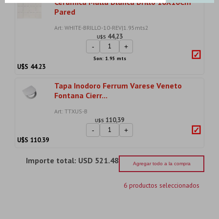
Cerámica Malla Blanca Brillo 10X10Cm
Pared
Art: WHITE-BRILLO-10-REV|1.95mts2
44,23
U$S
-
+
Son: 1.95 mts
U$S
44.23
Tapa Inodoro Ferrum Varese Veneto
Fontana Cierr...
Art: TTXUS-B
110,39
U$S
-
+
U$S
110.39
Importe total:
USD 521.48
Agregar todo a la compra
6 productos seleccionados