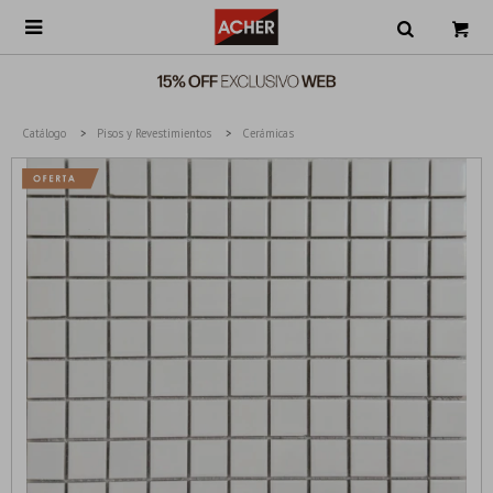

Catálogo
Pisos y Revestimientos
Cerámicas