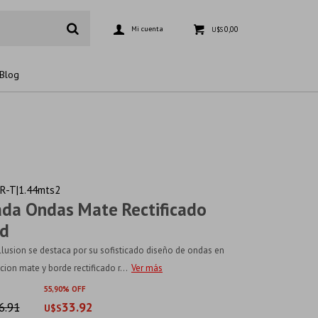
0,00
U$S
Blog
-T|1.44mts2
ada Ondas Mate Rectificado
d
Illusion se destaca por su sofisticado diseño de ondas en
ion mate y borde rectificado r...
Ver más
55
90
6.91
33.92
U$S