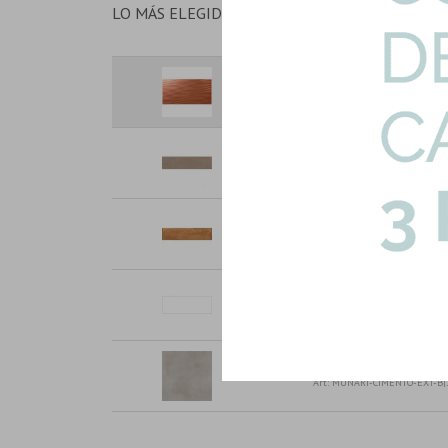
LO MÁS ELEGIDO EN CONJUNTO
Cerámica Decorada Ondas Mate
Art: ILLUSION-MONTMARTR-T|1
Cerámica Para Pared Gris Mate
Art: DOWN-SILVER-REV|1.58mt
Ceramicas Revestimiento Ocre B
Art: MAIA-WHEAT-REV|0.63mts
Ceramicas Formato 30X90 Brill
Art: CALLAIS-WHITE-REV|1.62
Porcelanato Gris Antideslizan
Art: MUNARI-CIMENTO-EXT-B|