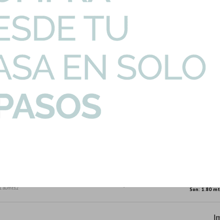
PRECIO UNITARIO
CANTIDAD
 Rectificado 60X120...
-
48,84
U$S
.44mts2
Son: 1.44 mt
 De 25X70 Serie Do...
-
30,37
U$S
s2
Son: 1.58 mt
rillo Terracota P...
-
15,09
U$S
2
Son: 0.63 mt
o Pulido Blanco Re...
-
24,71
U$S
mts2
Son: 1.62 mt
te 60X60Cm Pared P...
-
48,84
U$S
1.80mts2
Son: 1.80 mt
I