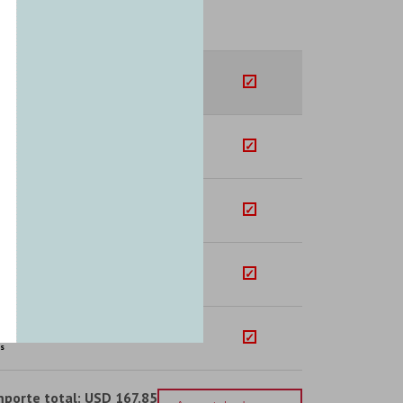
SUB-TOTAL
+
U$S
48.84
s
+
U$S
30.37
s
+
U$S
15.09
s
+
U$S
24.71
s
+
U$S
48.84
s
mporte total:
USD 167.85