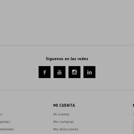
Síguenos en las redes




MI CUENTA
es
Mi cuenta
gentes
Mis compras
mbientes
Mis direcciones