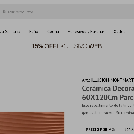
za Sanitaria
Baño
Cocina
Adhesivos y Pastinas
Outlet
ILLUSION-MONTMARTR
Cerámica Decor
60X120Cm Pare
Este revestimiento de la linea 
gamas de terracota. Su terminac
7
PRECIO POR M2:
U$S