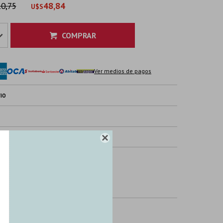
0,75
48,84
U$S
COMPRAR
Ver medios de pagos
IO
TICAS
