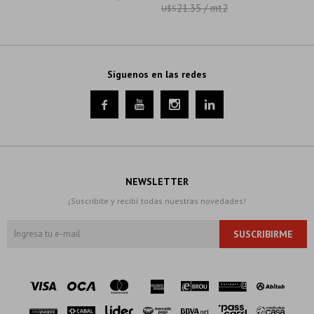
21.35 / mt2
U$S
Síguenos en las redes




NEWSLETTER
¡Suscribite y recibí todas nuestras novedades!
SUSCRIBIRME