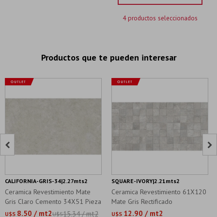
4 productos seleccionados
Productos que te pueden interesar


CALIFORNIA-GRIS-34|2.27mts2
SQUARE-IVORY|2.21mts2
Ceramica Revestimiento Mate
Ceramica Revestimiento 61X120
Gris Claro Cemento 34X51 Pieza
Mate Gris Rectificado
8.50 / mt2
12.90 / mt2
15.34 / mt2
U$S
U$S
U$S