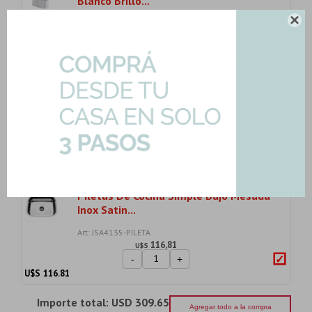
Blanco Brillo...

Art: HG-XFH041S-INOD-TAPA
117,60
U$S
-
+
U$S
117.60
Deposito Mochila Doble Descarga
Malawi Blanco L...
Art: HG-XFH041S-MOCH
40,42
U$S
-
+
U$S
40.42
Piletas De Cocina Simple Bajo Mesada
Inox Satin...
Art: JSA4135-PILETA
116,81
U$S
-
+
U$S
116.81
Importe total:
USD 309.65
Agregar todo a la compra