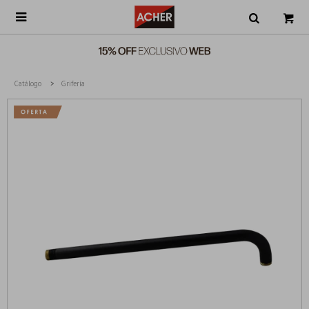

Catálogo
Grifería