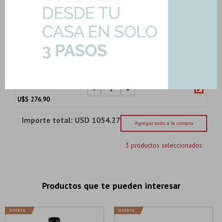
633,47
U$S
-
+
U$S
633.47
Roseta Redonda 20Cm Negro Baño
Mate Griferia
Art: ROSETA-NG
276,90
U$S
-
+
U$S
276.90
Importe total:
USD 1054.27
Agregar todo a la compra
3 productos seleccionados
Productos que te pueden interesar