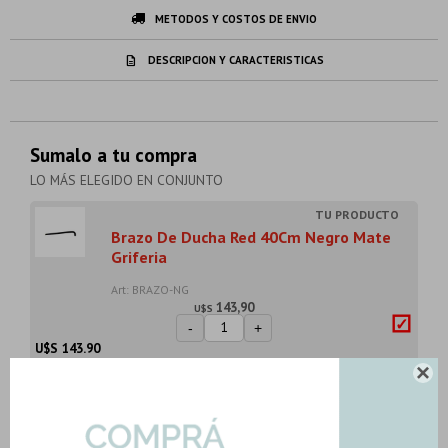
METODOS Y COSTOS DE ENVIO
DESCRIPCION Y CARACTERISTICAS
Sumalo a tu compra
LO MÁS ELEGIDO EN CONJUNTO
Brazo De Ducha Red 40Cm Negro Mate
Griferia
Art: BRAZO-NG
143,90
U$S
-
+
U$S
143.90

Ducha Combinada Autolimpiante Con
Barralcromo F...
Art: FV-ARQUIS-DUO-DUCHA