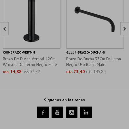


C08-BRAZO-VERT-N
61114-BRAZO-DUCHA-N
Brazo De Ducha Vertical 12Cm
Brazo De Ducha 33Cm En Laton
P/roseta De Techo Negro Mate
Negro Uso Banio Mate
14,88
33,82
73,40
145,84
U$S
U$S
U$S
U$S
Síguenos en las redes



