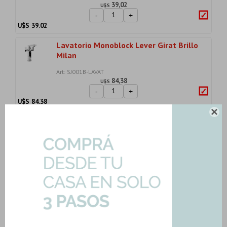
39,02
U$S
-
+
U$S
39.02
Lavatorio Monoblock Lever Girat Brillo
Milan
Art: SJ001B-LAVAT
84,38
U$S
-
+
U$S
84.38

Toallero Repisa Metal Cromado
Cuadrado Zinc Par...
Art: 89001-TOALLERO-REP-C
69,44
U$S
-
+
U$S
69.44
Importe total:
USD 280.53
Agregar todo a la compra
4 productos seleccionados