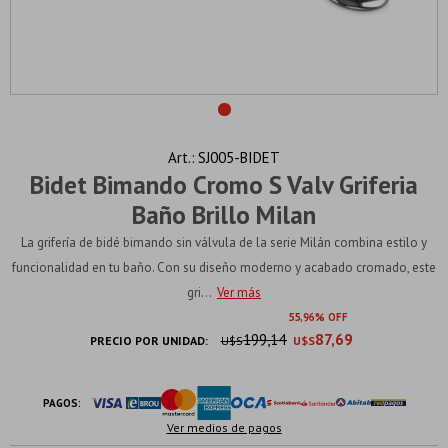
SJ005-BIDET
Bidet Bimando Cromo S Valv Griferia
Baño Brillo Milan
La grifería de bidé bimando sin válvula de la serie Milán combina estilo y
funcionalidad en tu baño. Con su diseño moderno y acabado cromado, este
gri...
Ver más
55
96
199,14
87,69
PRECIO POR UNIDAD:
U$S
U$S
PAGOS:
Ver medios de pagos