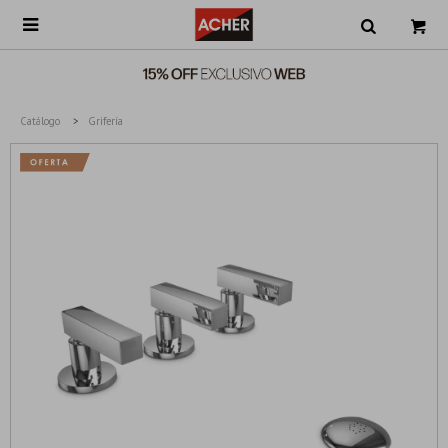

Catálogo
Grifería