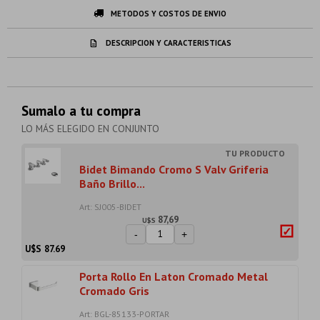
METODOS Y COSTOS DE ENVIO
DESCRIPCION Y CARACTERISTICAS
Sumalo a tu compra
LO MÁS ELEGIDO EN CONJUNTO
Bidet Bimando Cromo S Valv Griferia
Baño Brillo...
Art: SJ005-BIDET
87,69
U$S
-
+
U$S
87.69
Porta Rollo En Laton Cromado Metal
Cromado Gris
Art: BGL-85133-PORTAR