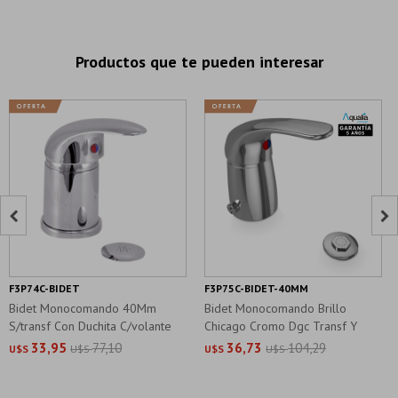
Productos que te pueden interesar


F3P74C-BIDET
F3P75C-BIDET-40MM
Bidet Monocomando 40Mm
Bidet Monocomando Brillo
S/transf Con Duchita C/volante
Chicago Cromo Dgc Transf Y
Duchita
33,95
77,10
36,73
104,29
U$S
U$S
U$S
U$S