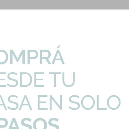
PRECIO UNITARIO
CANTIDAD
Satinado Cepillado
811,72
U$S
-
nocomando Satinado
99,11
U$S
-
ure Brushed Nicke...
287,33
U$S
-
 Nickel - Signat...
233,00
U$S
-
- Serie Signature
84,61
U$S
-
el - Serie Signat...
56,30
U$S
-