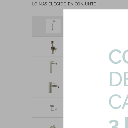
LO MÁS ELEGIDO EN CONJUNTO
Barra De Ducha Monocomando 
S...
Art: 1570-BN-BARRA-DUCHA
Ducha Higienica Embutir Mo
Si...
Art: 3507-BN-DUCHA-HIG
Grifería Lavatorio Alto Signat
Art: 1570H-BN-LAV-ALTO
Griferia Lavatorio Bajo Brushed
Art: 1570A-BN-LAV-BAJO
Portarrollo En Brushed Nickel 
Art: 1570CJZ-PORTARRO-BN
Percha Labrada En Brushed Nick