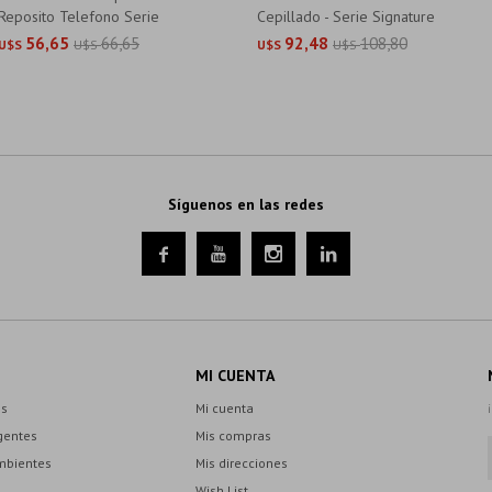
Reposito Telefono Serie
Cepillado - Serie Signature
Signature
56,65
66,65
92,48
108,80
U$S
U$S
U$S
U$S
Síguenos en las redes




MI CUENTA
es
Mi cuenta
gentes
Mis compras
mbientes
Mis direcciones
Wish List