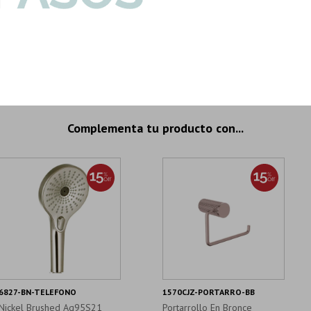
Imp
Complementa tu producto con...
6827-BN-TELEFONO
1570CJZ-PORTARRO-BB
Nickel Brushed Aq95S21
Portarrollo En Bronce