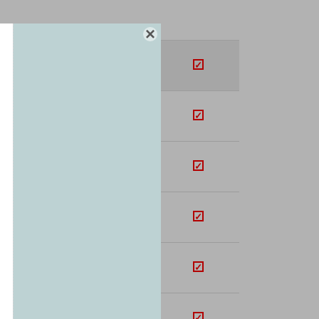
SUB-TOTAL

U$S
811.72
+
U$S
99.11
+
U$S
287.33
+
U$S
233.00
+
U$S
84.61
+
U$S
56.30
+