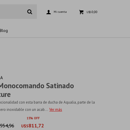
0,00
U$S
Blog
HA
 Monocomando Satinado
ture
uncionalidad con esta barra de ducha de Aqualia, parte de la
cero inoxidable con un acab...
Ver más
15
954,96
811,72
U$S