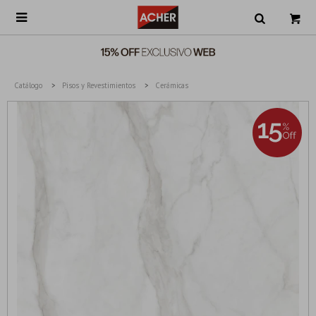

Catálogo
Pisos y Revestimientos
Cerámicas