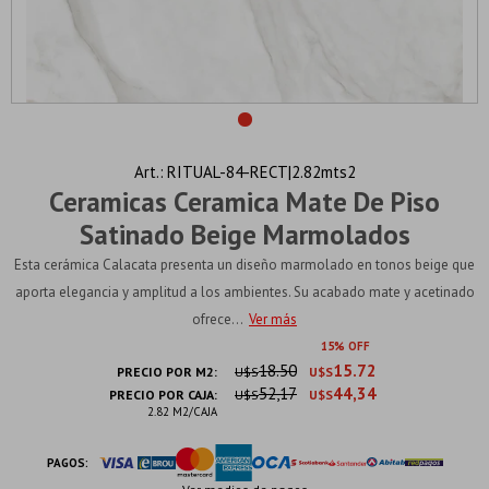
RITUAL-84-RECT|2.82mts2
Ceramicas Ceramica Mate De Piso
Satinado Beige Marmolados
Esta cerámica Calacata presenta un diseño marmolado en tonos beige que
aporta elegancia y amplitud a los ambientes. Su acabado mate y acetinado
ofrece...
Ver más
15
18.50
15.72
PRECIO POR M2:
U$S
U$S
52,17
44,34
PRECIO POR CAJA:
U$S
U$S
2.82 M2/CAJA
PAGOS: