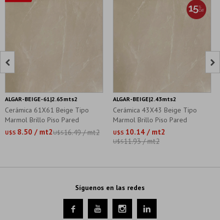


ALGAR-BEIGE-61|2.65mts2
ALGAR-BEIGE|2.43mts2
Cerámica 61X61 Beige Tipo
Cerámica 43X43 Beige Tipo
Marmol Brillo Piso Pared
Marmol Brillo Piso Pared
8.50 / mt2
10.14 / mt2
16.49 / mt2
U$S
U$S
U$S
11.93 / mt2
U$S
Síguenos en las redes



