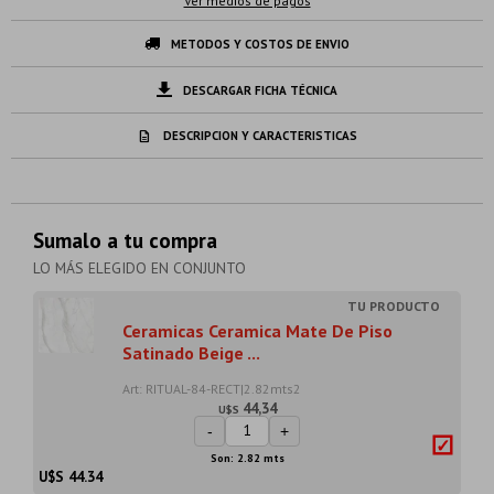
Ver medios de pagos
METODOS Y COSTOS DE ENVIO
DESCARGAR FICHA TÉCNICA
DESCRIPCION Y CARACTERISTICAS
Sumalo a tu compra
LO MÁS ELEGIDO EN CONJUNTO
Ceramicas Ceramica Mate De Piso
Satinado Beige ...
Art: RITUAL-84-RECT|2.82mts2
44,34
U$S
-
+
Son: 2.82 mts
U$S
44.34