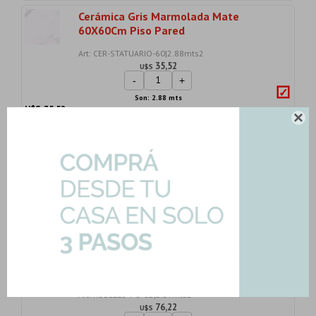
Cerámica Gris Marmolada Mate
60X60Cm Piso Pared
Art: CER-STATUARIO-60|2.88mts2
35,52
U$S
-
+
Son: 2.88 mts
U$S
35.52

Porcelanato Piazza Plus Rectificado
Gamas De Gr...
Art: PIAZZA-PLUS|2.27mts2
62,71
U$S
-
+
Son: 2.27 mts
U$S
62.71
Porcelanatos Calacata 80X80 Brillo
Pulido Blanc...
Art: ROSELLO-PO-82|2.27mts2
76,22
U$S