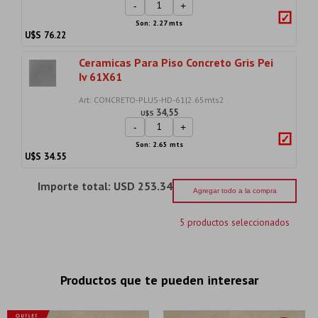
-
+
Son: 2.27 mts
U$S
76.22
Ceramicas Para Piso Concreto Gris Pei
Iv 61X61
Art: CONCRETO-PLUS-HD-61|2.65mts2
34,55
U$S
-
+
Son: 2.65 mts
U$S
34.55
Importe total:
USD 253.34
Agregar todo a la compra
5 productos seleccionados
Productos que te pueden interesar