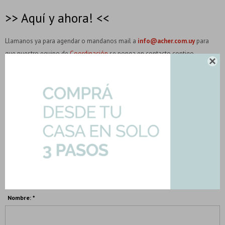
>> Aquí y ahora! <<
Llamanos ya para agendar o mandanos mail a
info@acher.com.uy
para
que nuestro equipo de
Coordinación
se ponga en contacto contigo.

SIN COMENTARIOS
No se han recuperado comentarios.
PUBLICAR COMENTARIO
Nombre: *