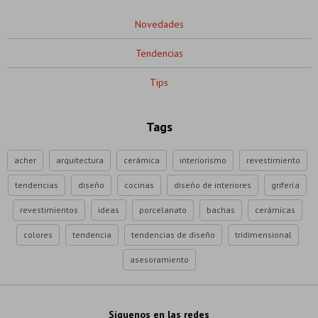
Novedades
Tendencias
Tips
Tags
acher
arquitectura
cerámica
interiorismo
revestimiento
tendencias
diseño
cocinas
diseño de interiores
grifería
revestimientos
ideas
porcelanato
bachas
cerámicas
colores
tendencia
tendencias de diseño
tridimensional
asesoramiento
Síguenos en las redes