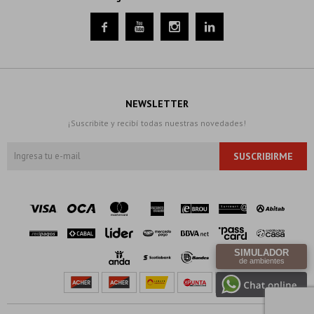




NEWSLETTER
¡Suscribite y recibí todas nuestras novedades!
SUSCRIBIRME
SIMULADOR
de ambientes