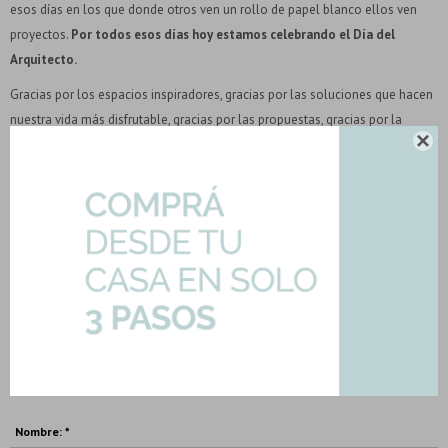
esos días en los que donde otros ven un rollo de papel blanco ellos ven
proyectos.
Por todos esos días hoy estamos celebrando el Día del
Arquitecto.
Gracias por los espacios inspiradores, gracias por las soluciones que hacen
nuestra vida más disfrutable, gracias por las propuestas, gracias por la

investigación permanente, gracias y
feliz día del arquitecto!
SIN COMENTARIOS
No se han recuperado comentarios.
PUBLICAR COMENTARIO
Nombre: *