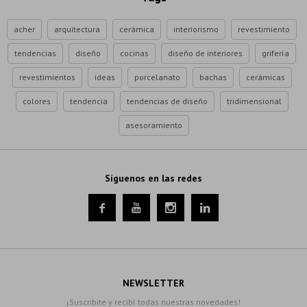
acher
arquitectura
cerámica
interiorismo
revestimiento
tendencias
diseño
cocinas
diseño de interiores
grifería
revestimientos
ideas
porcelanato
bachas
cerámicas
colores
tendencia
tendencias de diseño
tridimensional
asesoramiento
Síguenos en las redes




NEWSLETTER
¡Suscribite y recibí todas nuestras novedades!