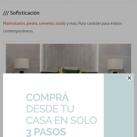
/// Sofisticación
Marmolados
,
piedra
,
cemento
,
óxido
y más. Puro carácter para estilos
contemporáneos.
