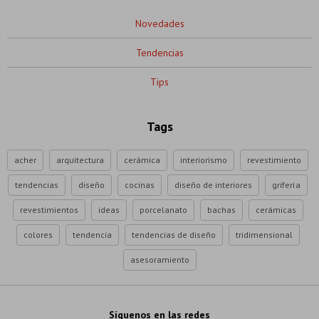
Novedades
Tendencias
Tips
Tags
acher
arquitectura
cerámica
interiorismo
revestimiento
tendencias
diseño
cocinas
diseño de interiores
grifería
revestimientos
ideas
porcelanato
bachas
cerámicas
colores
tendencia
tendencias de diseño
tridimensional
asesoramiento
Síguenos en las redes