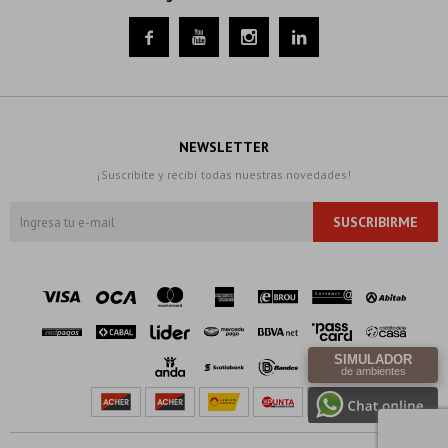




NEWSLETTER
¡Suscribite y recibí todas nuestras novedades!
SUSCRIBIRME
SIMULADOR
de ambientes