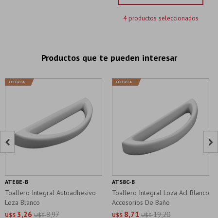
4 productos seleccionados
Productos que te pueden interesar


ATE8E-B
ATS8C-B
Toallero Integral Autoadhesivo
Toallero Integral Loza Acl Blanco
Loza Blanco
Accesorios De Baño
3,26
8,97
8,71
19,20
U$S
U$S
U$S
U$S