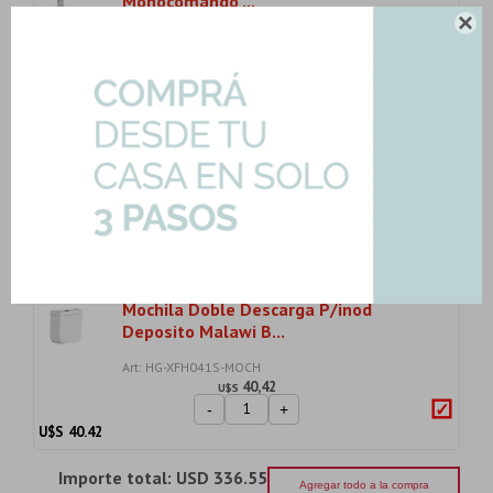
Monocomando ...

Art: FV-ZOE-LAV
157,24
U$S
-
+
U$S
157.24
Inodoro Largo Inodoro Para Mochila
Malawi Blanc...
Art: HG-XFH041S-INOD-TAPA
117,60
U$S
-
+
U$S
117.60
Mochila Doble Descarga P/inod
Deposito Malawi B...
Art: HG-XFH041S-MOCH
40,42
U$S
-
+
U$S
40.42
Importe total:
USD 336.55
Agregar todo a la compra