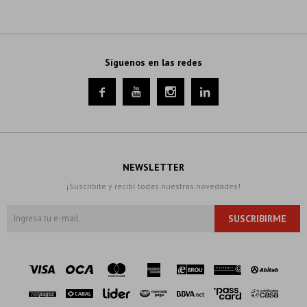
Síguenos en las redes




NEWSLETTER
¡Suscribite y recibí todas nuestras novedades!
SUSCRIBIRME