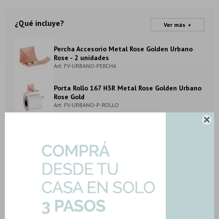
¿Qué incluye?
Ver más
Percha Accesorio Metal Rose Golden Urbano
Rose
- 2 unidades
Art: FV-URBANO-PERCHA
Porta Rollo 167 H3R Metal Rose Golden Urbano
Rose Gold
Art: FV-URBANO-P-ROLLO

Porta Vaso Portacepillo Metal Rose Golden
Urbano Rose
Art: FV-URBANO-P-CEPILLO
METODOS Y COSTOS DE ENVIO
DESCARGAR FICHA TÉCNICA