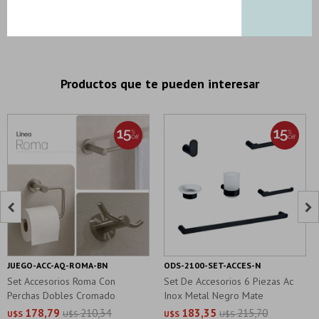
DESCRIPCION Y CARACTERISTICAS
Productos que te pueden interesar


JUEGO-ACC-AQ-ROMA-BN
ODS-2100-SET-ACCES-N
Set Accesorios Roma Con
Set De Accesorios 6 Piezas Ac
Perchas Dobles Cromado
Inox Metal Negro Mate
178,79
210,34
183,35
215,70
U$S
U$S
U$S
U$S