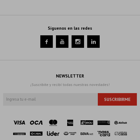
Síguenos en las redes




NEWSLETTER
¡Suscribite y recibí todas nuestras novedades!
SUSCRIBIRME