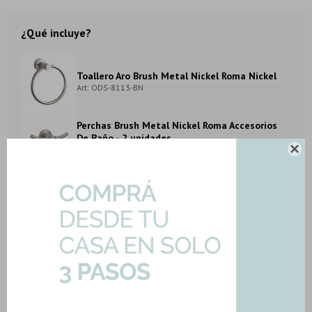
¿Qué incluye?
Toallero Aro Brush Metal Nickel Roma Nickel
Art: ODS-8113-BN
Perchas Brush Metal Nickel Roma Accesorios
De Baño
- 2 unidades
Art: ODS-8125-BN

Porta Rollo Brush De Baño Metal Nickel Roma
Art: ODS-8116-BN
METODOS Y COSTOS DE ENVIO
DESCRIPCION Y CARACTERISTICAS