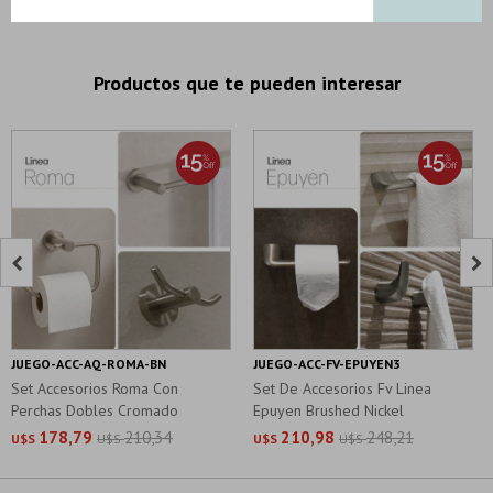
Productos que te pueden interesar


JUEGO-ACC-AQ-ROMA-BN
JUEGO-ACC-FV-EPUYEN3
Set Accesorios Roma Con
Set De Accesorios Fv Linea
Perchas Dobles Cromado
Epuyen Brushed Nickel
178,79
210,34
210,98
248,21
U$S
U$S
U$S
U$S