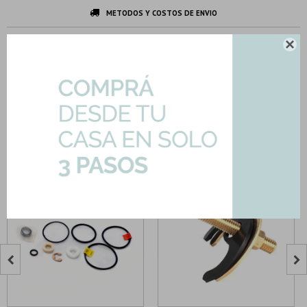
METODOS Y COSTOS DE ENVIO
DESCARGAR FICHA TÉCNICA

DESCRIPCION Y CARACTERISTICAS
Productos que te pueden interesar

