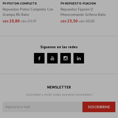
FV-PISTON-COMPLETO
FV-REPUESTO-FIJACION
Repuestos Piston Completo Con
Repuestos Fijacion D
Grampa Rb Baño
Monocomando Griferia Baño
20,80
24,47
25,50
30,00
U$S
U$S
U$S
U$S
Síguenos en las redes




NEWSLETTER
¡Suscribite y recibí todas nuestras novedades!
SUSCRIBIRME