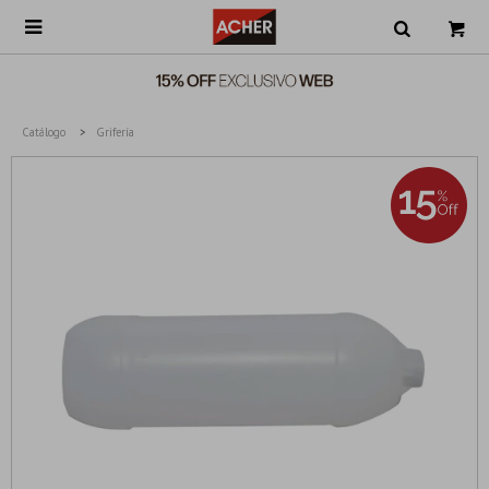

Catálogo
Grifería