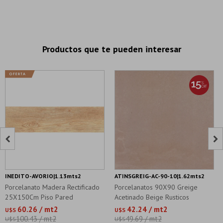
Productos que te pueden interesar


INEDITO-AVORIO|1.13mts2
ATINSGREIG-AC-90-10|1.62mts2
Porcelanato Madera Rectificado
Porcelanatos 90X90 Greige
25X150Cm Piso Pared
Acetinado Beige Rusticos
60.26 / mt2
42.24 / mt2
U$S
U$S
100.43 / mt2
49.69 / mt2
U$S
U$S