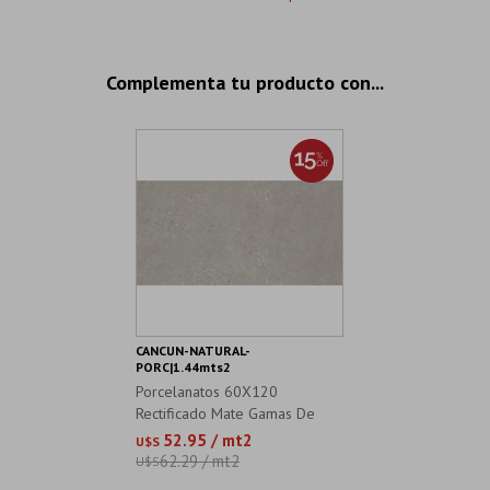
Complementa tu producto con...
CANCUN-NATURAL-
PORC|1.44mts2
Porcelanatos 60X120
Rectificado Mate Gamas De
Gris Cementos
52.95 / mt2
U$S
62.29 / mt2
U$S