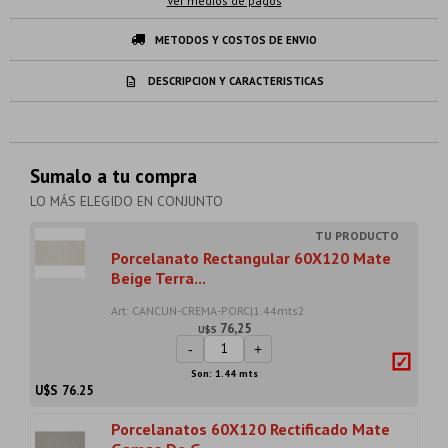
Ver medios de pagos
METODOS Y COSTOS DE ENVIO
DESCRIPCION Y CARACTERISTICAS
Sumalo a tu compra
LO MÁS ELEGIDO EN CONJUNTO
Porcelanato Rectangular 60X120 Mate
Beige Terra...
Art: CANCUN-CREMA-PORC|1.44mts2
76,25
U$S
-
+
Son: 1.44 mts
U$S
76.25
Porcelanatos 60X120 Rectificado Mate