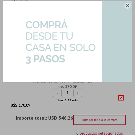
U$S
33.03

Porcelanato Gris Beige Tipo Piedra
Rect. 60X120...
Art: RICHMOND-TAUPE-60120|1.44mts2
121,31
U$S
-
+
Son: 1.44 mts
U$S
121.31
Porcelanatos Revestimiento Decorado
Mate Gran F...
Art: RICHMOND-PANTA-TAU|1.32mts2
170,09
U$S
-
+
Son: 1.32 mts
U$S
170.09
Importe total:
USD 546.26
Agregar todo a la compra
6 productos seleccionados