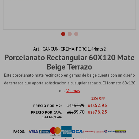
CANCUN-CREMA-PORC|1.44mts2
Porcelanato Rectangular 60X120 Mate
Beige Terrazo
Este porcelanato mate rectificado en gamas de beige cuenta con un diseño
de terrazos que aporta sofisticacion a cualquier espacio. El formato 60x120
o...
Ver más
15
62.29
52.95
PRECIO POR M2:
U$S
U$S
89,70
76,25
PRECIO POR CAJA:
U$S
U$S
1.44 M2/CAJA
PAGOS: