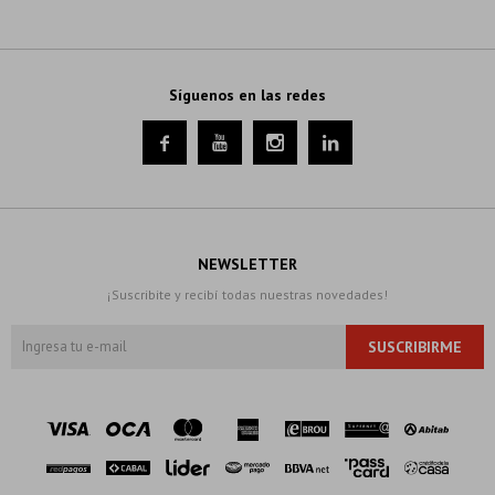
Síguenos en las redes




NEWSLETTER
¡Suscribite y recibí todas nuestras novedades!
SUSCRIBIRME