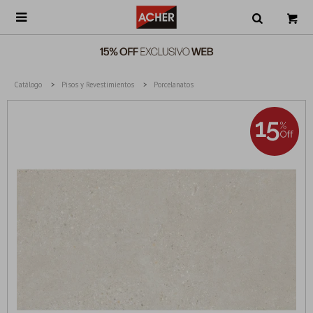

Catálogo
Pisos y Revestimientos
Porcelanatos