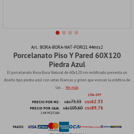
BORA-BORA-NAT-PORC|1.44mts2
Porcelanato Piso Y Pared 60X120
Piedra Azul
El porcelanato Bora Bora Natural de 60x120 cm rectificado presenta un
diseño tipo piedra azul con vetas blancas y grises que evocan la estética de
las...
Ver más
15
73.33
62.33
PRECIO POR M2:
U$S
U$S
105,60
89,76
PRECIO POR CAJA:
U$S
U$S
1.44 M2/CAJA
PAGOS: