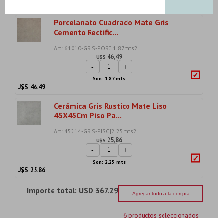
U$S
55.51
Porcelanato Cuadrado Mate Gris
Cemento Rectific...
Art: 61010-GRIS-PORC|1.87mts2
46,49
U$S
-
+
Son: 1.87 mts
U$S
46.49
Cerámica Gris Rustico Mate Liso
45X45Cm Piso Pa...
Art: 45214-GRIS-PISO|2.25mts2
25,86
U$S
-
+
Son: 2.25 mts
U$S
25.86
Importe total:
USD 367.29
Agregar todo a la compra
6 productos seleccionados