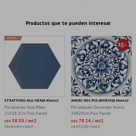
Productos que te pueden interesar
STRATFORD-BLU-HEX|0.43mts2
AMURI-DEC-PIZ-AVORIO|0.96mts2
Porcelanato Azul Mate
Porcelanato Decorado Avorio
21X18.2Cm Piso Pared
20X20Cm Piso Pared
38.30 / mt2
78.24 / mt2
U$S
U$S
63.84 / mt2
92.05 / mt2
U$S
U$S