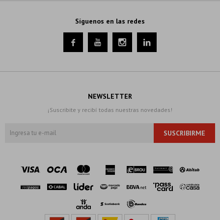
Síguenos en las redes




NEWSLETTER
¡Suscribite y recibí todas nuestras novedades!
SUSCRIBIRME