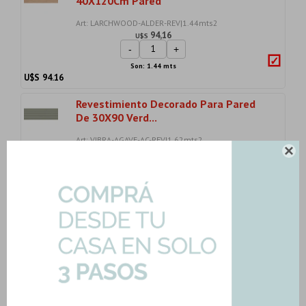
40X120Cm Pared
Art: LARCHWOOD-ALDER-REV|1.44mts2
94,16
U$S
-
+
Son: 1.44 mts
U$S
94.16
Revestimiento Decorado Para Pared
De 30X90 Verd...
Art: VIBRA-AGAVE-AC-REV|1.62mts2
55,51

U$S
-
+
Son: 1.62 mts
U$S
55.51
Revestimiento Blanco Decorado
Rectificado 30X90...
Art: VIBRA-LIGHT-AC-REV|1.62mts2
55,51
U$S
-
+
Son: 1.62 mts