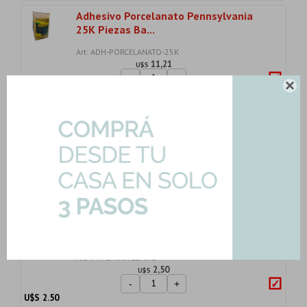
Adhesivo Porcelanato Pennsylvania
25K Piezas Ba...
Art: ADH-PORCELANATO-25K
11,21
U$S
-
+

U$S
11.21
Bolsa Pastina De Alta Absorcion Color
Marron 1K
Art: P-PASTINA-MARRON
2,50
U$S
-
+
U$S
2.50
1K Bolsa Pastina Flexible Universal
Color Ebano...
Art: P-PASTINA-EBANO
2,50
U$S
-
+
U$S
2.50