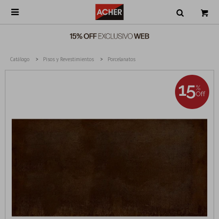

Catálogo
Pisos y Revestimientos
Porcelanatos