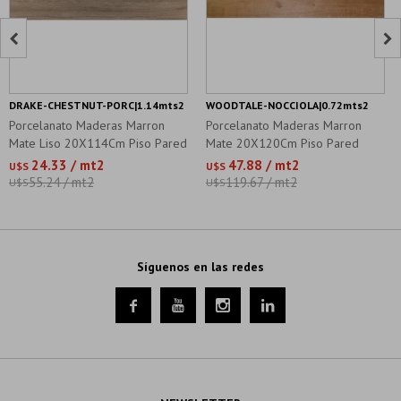


DRAKE-CHESTNUT-PORC|1.14mts2
WOODTALE-NOCCIOLA|0.72mts2
Porcelanato Maderas Marron
Porcelanato Maderas Marron
Mate Liso 20X114Cm Piso Pared
Mate 20X120Cm Piso Pared
24.33 / mt2
47.88 / mt2
U$S
U$S
55.24 / mt2
119.67 / mt2
U$S
U$S
Síguenos en las redes



