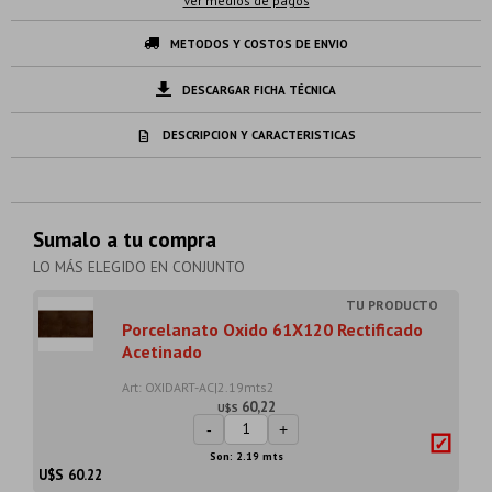
Ver medios de pagos
METODOS Y COSTOS DE ENVIO
DESCARGAR FICHA TÉCNICA
DESCRIPCION Y CARACTERISTICAS
Sumalo a tu compra
LO MÁS ELEGIDO EN CONJUNTO
Porcelanato Oxido 61X120 Rectificado
Acetinado
Art: OXIDART-AC|2.19mts2
60,22
U$S
-
+
Son: 2.19 mts
U$S
60.22