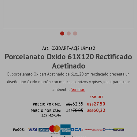
OXIDART-AC|2.19mts2
Porcelanato Oxido 61X120 Rectificado
Acetinado
El porcelanato Oxidart Acetinado de 61x120 cm rectificado presenta un
diseño tipo óxido marrón con matices cobrizos y grises, ideal para crear
ambient...
Ver más
15
32.35
27.50
PRECIO POR M2:
U$S
U$S
70,85
60,22
PRECIO POR CAJA:
U$S
U$S
2.19 M2/CAJA
PAGOS: