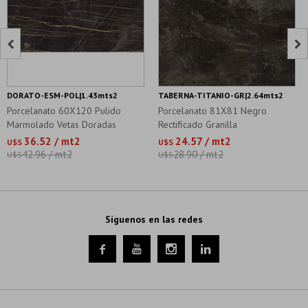


DORATO-ESM-POL|1.43mts2
TABERNA-TITANIO-GR|2.64mts2
Porcelanato 60X120 Pulido
Porcelanato 81X81 Negro
Marmolado Vetas Doradas
Rectificado Granilla
36.52 / mt2
24.57 / mt2
U$S
U$S
42.96 / mt2
28.90 / mt2
U$S
U$S
Síguenos en las redes



