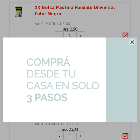
1K Bolsa Pastina Flexible Universal
Color Negro...
Art: P-PASTINA-NEGRO
2,50
U$S
-
+
U$S
2.50

Piso Elevado Porcelanato
Antideslizante Verde M...
Art: COPARI-MURETTO-V-60|0.72mts2
26,19
U$S
-
+
Son: 0.72 mts
U$S
26.19
Adhesivo Impermeable Fluido Flex
Bolsa 25 Kgs.
Art: KLAU-IM-FL-FLEX-25-U
25,21
U$S
-
+