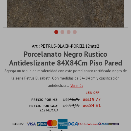
PETRUS-BLACK-PORC|2.12mts2
Porcelanato Negro Rustico
Antideslizante 84X84Cm Piso Pared
Agrega un toque de modernidad con este porcelanato rectificado negro de
la serie Petrus Elizabeth. Con medidas de 84x84 cm y clasificación
antidesliza...
Ver más
15
46.79
39.77
PRECIO POR M2:
U$S
U$S
99,19
84,31
PRECIO POR CAJA:
U$S
U$S
2.12 M2/CAJA
PAGOS: