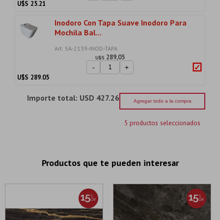
U$S
25.21
Inodoro Con Tapa Suave Inodoro Para
Mochila Bal...
Art: SA-2139-INOD-TAPA
289,05
U$S
-
+
U$S
289.05
Importe total:
USD 427.26
Agregar todo a la compra
5 productos seleccionados
Productos que te pueden interesar