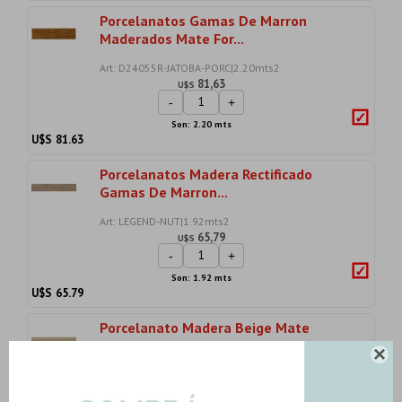
Porcelanatos Gamas De Marron
Maderados Mate For...
Art: D24055R-JATOBA-PORC|2.20mts2
81,63
U$S
-
+
Son: 2.20 mts
U$S
81.63
Porcelanatos Madera Rectificado
Gamas De Marron...
Art: LEGEND-NUT|1.92mts2
65,79
U$S
-
+
Son: 1.92 mts
U$S
65.79
Porcelanato Madera Beige Mate
20X141.5Cm Piso P...

Art: MATSU-BAMBU-NAT-PORC|1.42mts2
57,89
U$S