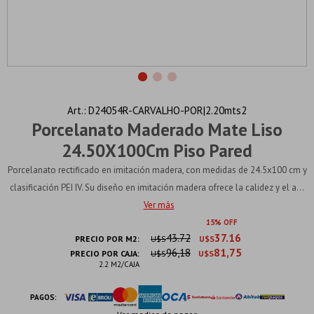
D24054R-CARVALHO-POR|2.20mts2
Porcelanato Maderado Mate Liso
24.50X100Cm Piso Pared
Porcelanato rectificado en imitación madera, con medidas de 24.5x100 cm y
clasificación PEI IV. Su diseño en imitación madera ofrece la calidez y el a...
Ver más
15
43.72
37.16
PRECIO POR M2:
U$S
U$S
96,18
81,75
PRECIO POR CAJA:
U$S
U$S
2.2 M2/CAJA
PAGOS: