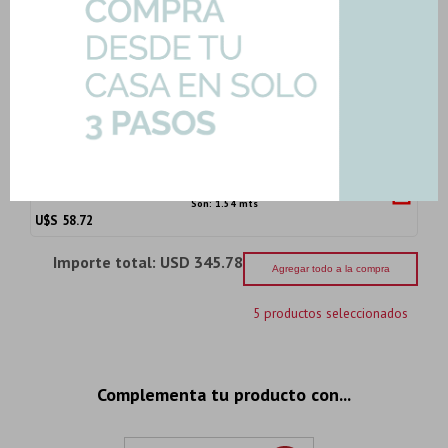
-
+
Son: 1.42 mts
U$S
57.89
Porcelanato Maderado Camel Mate
19X90Cm 7.4Mm P...
Art: BOSCO-CAMEL-MA-7|1.54mts2
58,72
U$S
-
+
Son: 1.54 mts
U$S
58.72
Importe total:
USD 345.78
Agregar todo a la compra
5 productos seleccionados
Complementa tu producto con...