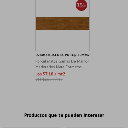
D24055R-JATOBA-PORC|2.20mts2
Porcelanatos Gamas De Marron
Maderados Mate Formatos
20X100
37.10 / mt2
U$S
43.65 / mt2
U$S
Productos que te pueden interesar