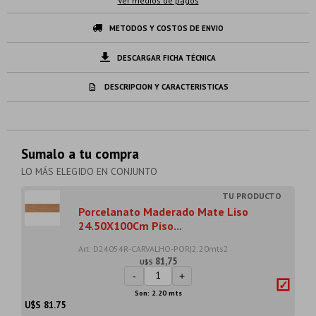
Ver medios de pagos
METODOS Y COSTOS DE ENVIO
DESCARGAR FICHA TÉCNICA
DESCRIPCION Y CARACTERISTICAS
Sumalo a tu compra
LO MÁS ELEGIDO EN CONJUNTO
Porcelanato Maderado Mate Liso
24.50X100Cm Piso...
Art: D24054R-CARVALHO-POR|2.20mts2
81,75
U$S
-
+
Son: 2.20 mts
U$S
81.75