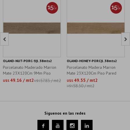


OLAND-NUT-PORC-9|1.38mts2
OLAND-HONEY-PORC|1.38mts2
Porcelanato Maderado Marron
Porcelanato Madera Marron
Mate 23X120Cm 9Mm Piso
Mate 23X120Cm Piso Pared
Pared
49.16 / mt2
49.55 / mt2
57.83 / mt2
U$S
U$S
U$S
58.30 / mt2
U$S
Síguenos en las redes



