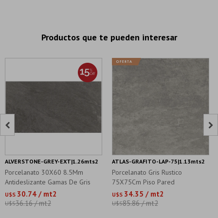
Productos que te pueden interesar


ALVERSTONE-GREY-EXT|1.26mts2
ATLAS-GRAFITO-LAP-75|1.13mts2
Porcelanato 30X60 8.5Mm
Porcelanato Gris Rustico
Antideslizante Gamas De Gris
75X75Cm Piso Pared
Piedras
30.74 / mt2
34.35 / mt2
U$S
U$S
36.16 / mt2
85.86 / mt2
U$S
U$S