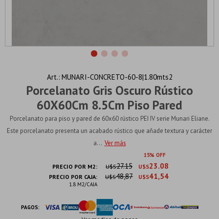
MUNARI-CONCRETO-60-8|1.80mts2
Porcelanato Gris Oscuro Rústico
60X60Cm 8.5Cm Piso Pared
Porcelanato para piso y pared de 60x60 rústico PEI IV serie Munari Eliane.
Este porcelanato presenta un acabado rústico que añade textura y carácter
a...
Ver más
15
27.15
23.08
PRECIO POR M2:
U$S
U$S
48,87
41,54
PRECIO POR CAJA:
U$S
U$S
1.8 M2/CAJA
PAGOS: