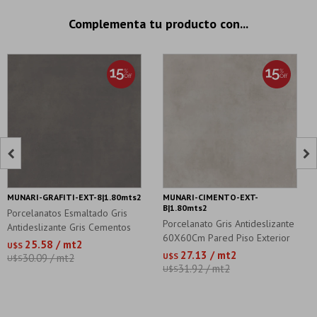
Complementa tu producto con...


MUNARI-GRAFITI-EXT-8|1.80mts2
MUNARI-CIMENTO-EXT-
B|1.80mts2
Porcelanatos Esmaltado Gris
Porcelanato Gris Antideslizante
Antideslizante Gris Cementos
60X60Cm Pared Piso Exterior
25.58 / mt2
U$S
27.13 / mt2
U$S
30.09 / mt2
U$S
31.92 / mt2
U$S