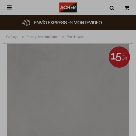

Catálogo
Pisos y Revestimientos
Porcelanatos