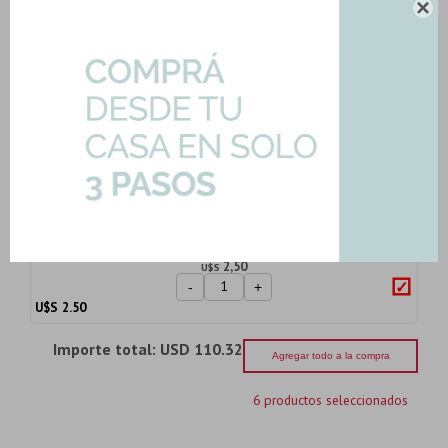

Porcelanato Gris Rustico Mate Liso
60X60Cm 8.5M...
Art: MUNARI-CIMENTO-AC-60|1.80mts2
50,07
U$S
-
+
Son: 1.80 mts
U$S
50.07
Pastina Color Blanco Alta Absorcion
Pennsylvani...
Art: P-PASTINA-BLANCO
2,50
U$S
-
+
U$S
2.50
Importe total:
USD 110.32
Agregar todo a la compra
6 productos seleccionados