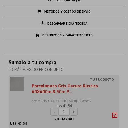
Ver medios de pagos
METODOS Y COSTOS DE ENVIO
DESCARGAR FICHA TÉCNICA
DESCRIPCION Y CARACTERISTICAS
Sumalo a tu compra
LO MÁS ELEGIDO EN CONJUNTO
Porcelanato Gris Oscuro Rústico
60X60Cm 8.5Cm P...
Art: MUNARI-CONCRETO-60-8|1.80mts2
41,54
U$S
-
+
Son: 1.80 mts
U$S
41.54