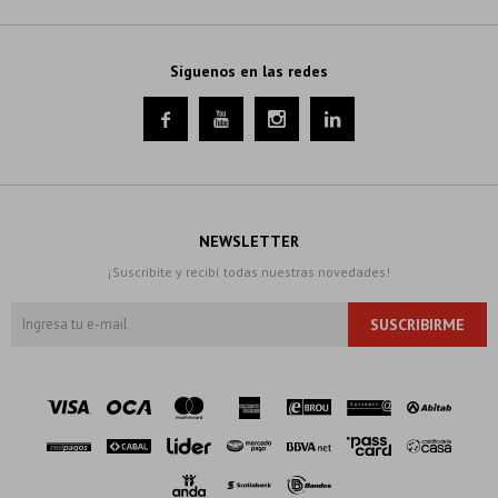
Síguenos en las redes




NEWSLETTER
¡Suscribite y recibí todas nuestras novedades!
SUSCRIBIRME