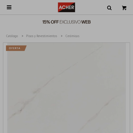

Catálogo
Pisos y Revestimientos
Cerámicas