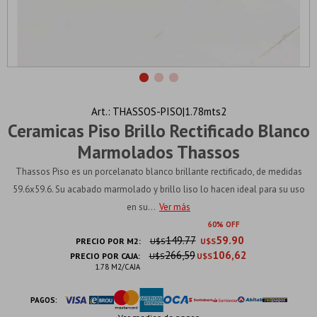
THASSOS-PISO|1.78mts2
Ceramicas Piso Brillo Rectificado Blanco
Marmolados Thassos
Thassos Piso es un porcelanato blanco brillante rectificado, de medidas
59.6x59.6. Su acabado marmolado y brillo liso lo hacen ideal para su uso
en su...
Ver más
60
149.77
59.90
PRECIO POR M2:
U$S
U$S
266,59
106,62
PRECIO POR CAJA:
U$S
U$S
1.78 M2/CAJA
PAGOS: