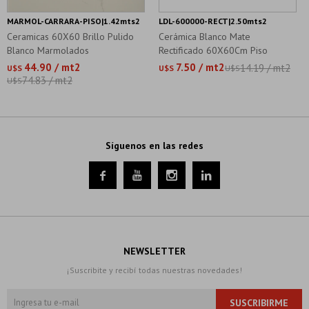
MARMOL-CARRARA-PISO|1.42mts2
LDL-600000-RECT|2.50mts2
Ceramicas 60X60 Brillo Pulido
Cerámica Blanco Mate
Blanco Marmolados
Rectificado 60X60Cm Piso
44.90 / mt2
7.50 / mt2
14.19 / mt2
U$S
U$S
U$S
74.83 / mt2
U$S
Síguenos en las redes




NEWSLETTER
¡Suscribite y recibí todas nuestras novedades!
SUSCRIBIRME