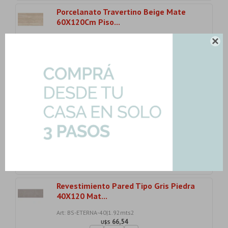
Porcelanato Travertino Beige Mate
60X120Cm Piso...
Art: VEIN-BEIGE|1.44mts2

119,44
U$S
-
+
Son: 1.44 mts
U$S
119.44
Porcelanato Negro Marmolado
Rectificado 123X123...
Art: BLACK-MISTY-NA|3.03mts2
161,23
U$S
-
+
Son: 3.03 mts
U$S
161.23
Revestimiento Pared Tipo Gris Piedra
40X120 Mat...
Art: BS-ETERNA-40|1.92mts2
66,54
U$S