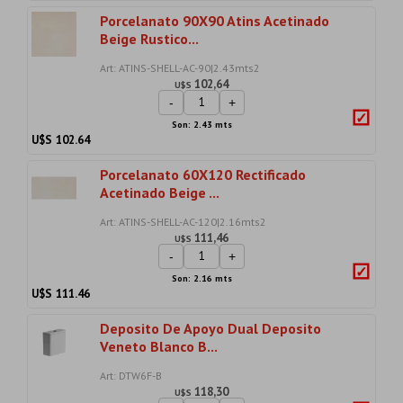
Porcelanato 90X90 Atins Acetinado
Beige Rustico...
Art: ATINS-SHELL-AC-90|2.43mts2
102,64
U$S
-
+
Son: 2.43 mts
U$S
102.64
Porcelanato 60X120 Rectificado
Acetinado Beige ...
Art: ATINS-SHELL-AC-120|2.16mts2
111,46
U$S
-
+
Son: 2.16 mts
U$S
111.46
Deposito De Apoyo Dual Deposito
Veneto Blanco B...
Art: DTW6F-B
118,30
U$S