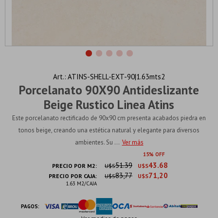
ATINS-SHELL-EXT-90|1.63mts2
Porcelanato 90X90 Antideslizante
Beige Rustico Linea Atins
Este porcelanato rectificado de 90x90 cm presenta acabados piedra en
tonos beige, creando una estética natural y elegante para diversos
ambientes. Su ...
Ver más
15
51.39
43.68
PRECIO POR M2:
U$S
U$S
83,77
71,20
PRECIO POR CAJA:
U$S
U$S
1.63 M2/CAJA
PAGOS: