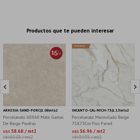
Productos que te pueden interesar


ARKESIA-SAND-PORC|1.08mts2
INCANTO-CAL-MICH-75|1.13mts2
Porcelanato 60X60 Mate Gamas
Porcelanato Marmolado Beige
De Beige Piedras
75X75Cm Piso Pared
58.68 / mt2
56.96 / mt2
U$S
U$S
69.03 / mt2
94.95 / mt2
U$S
U$S