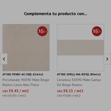
Complementa tu producto con...


ATINS-FENDI-AC-90|1.62mts2
ATINS-SHELL-MA-REV|1.89mts2
Porcelanato 90X90 Mate Beige
Ceramica 30X90 Mate Gamas
Rustico Linea Atins Pieza
De Beige Rustico
30.45 / mt2
38.13 / mt2
U$S
U$S
35.83 / mt2
44.86 / mt2
U$S
U$S