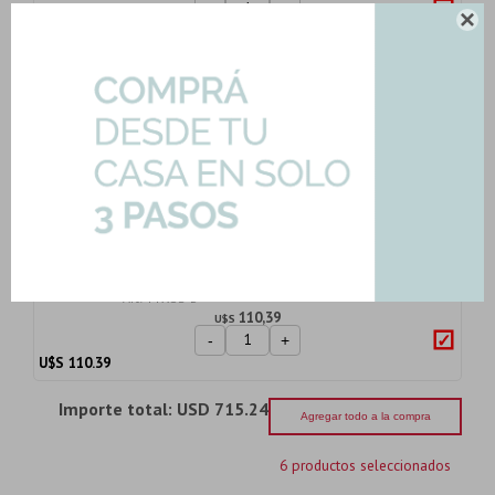
-
+

U$S
118.30
Inodoro Largo Inodoro Para Mochila
Veneto Blanc...
Art: ITLMJ-B
201,25
U$S
-
+
U$S
201.25
Tapa Inodoro Ferrum Varese Veneto
Fontana Cierr...
Art: TTXUS-B
110,39
U$S
-
+
U$S
110.39
Importe total:
USD 715.24
Agregar todo a la compra
6 productos seleccionados