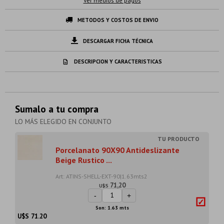
Ver medios de pagos
METODOS Y COSTOS DE ENVIO
DESCARGAR FICHA TÉCNICA
DESCRIPCION Y CARACTERISTICAS
Sumalo a tu compra
LO MÁS ELEGIDO EN CONJUNTO
Porcelanato 90X90 Antideslizante
Beige Rustico ...
Art: ATINS-SHELL-EXT-90|1.63mts2
71,20
U$S
-
+
Son: 1.63 mts
U$S
71.20