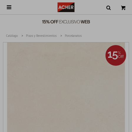

Catálogo
Pisos y Revestimientos
Porcelanatos