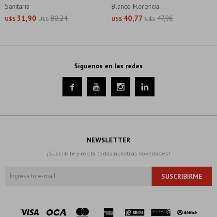
Sanitaria
Blanco Florencia
31,90
80,24
40,77
47,96
U$S
U$S
U$S
U$S
Síguenos en las redes




NEWSLETTER
¡Suscribite y recibí todas nuestras novedades!
SUSCRIBIRME