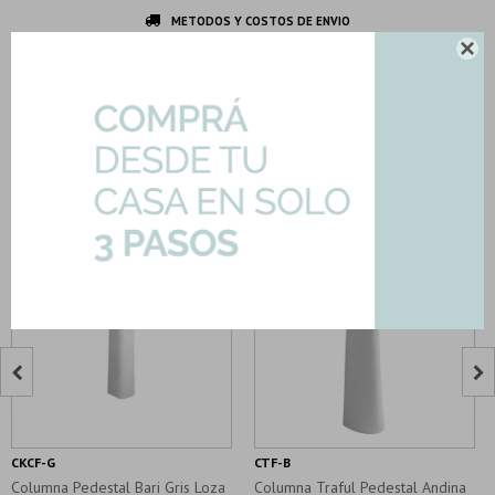
METODOS Y COSTOS DE ENVIO

DESCRIPCION Y CARACTERISTICAS
Productos que te pueden interesar


CKCF-G
CTF-B
Columna Pedestal Bari Gris Loza
Columna Traful Pedestal Andina