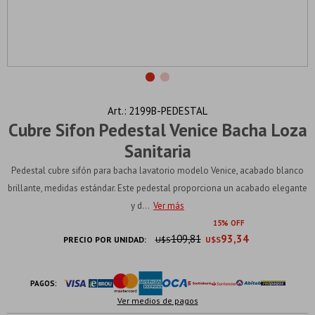
2199B-PEDESTAL
Cubre Sifon Pedestal Venice Bacha Loza
Sanitaria
Pedestal cubre sifón para bacha lavatorio modelo Venice, acabado blanco
brillante, medidas estándar. Este pedestal proporciona un acabado elegante
y d...
Ver más
15
109,81
93,34
PRECIO POR UNIDAD:
U$S
U$S
PAGOS:
Ver medios de pagos