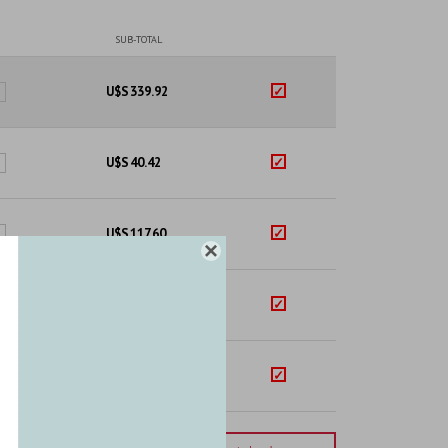
SUB-TOTAL
U$S
339.92
U$S
40.42
U$S
117.60

U$S
49.05
s
U$S
93.02
s
mporte total:
USD 640.01