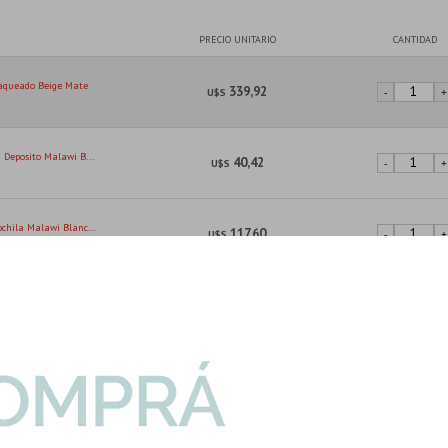
PRECIO UNITARIO
CANTIDAD
Laqueado Beige Mate
339,92
U$S
-
+
 Deposito Malawi B...
40,42
U$S
-
+
chila Malawi Blanc...
117,60
U$S
-
+
lizante Gris Cemen...
-
+
49,05
U$S
mts2
Son: 1.80 mt
icado 60X120Cm Pis...
-
+
93,02
U$S
2mts2
Son: 1.42 mt
I