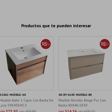
Productos que te pueden interesar
K2062-MUEBLE-60
SK-RY-6105-MUEBLE-BE
Mueble Baño 1 Cajon Con Bacha De
Mueble Novello Beige Pvc Con
Loza 59X45X43.5
Bacha 80X46.5X50
373,83
439,80
514,36
605,13
U$S
U$S
U$S
U$S