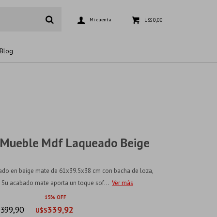
0,00
U$S
Blog
o Mueble Mdf Laqueado Beige
do en beige mate de 61x39.5x38 cm con bacha de loza,
i. Su acabado mate aporta un toque sof...
Ver más
15
399,90
339,92
U$S