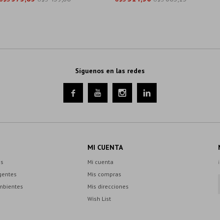
Síguenos en las redes




MI CUENTA
es
Mi cuenta
gentes
Mis compras
mbientes
Mis direcciones
Wish List