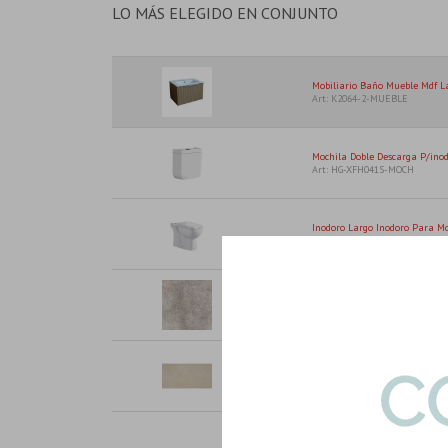
LO MÁS ELEGIDO EN CONJUNTO
Mobiliario Baño Mueble Mdf 
Art: K2064-2-MUEBLE
Mochila Doble Descarga P/inod
Art: HG-XFH041S-MOCH
Inodoro Largo Inodoro Para Mo
Art: HG-XFH041S-INOD-TAPA
Porcelanato Esmaltado Antides
Art: WIRE-GRIS-PORC-EXT|1.80
Porcelanato Beige Mate Rectif
Art: LOMMA-BG-MAT-60120|1.4