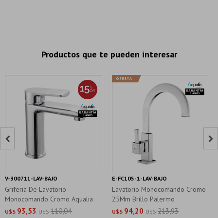
Productos que te pueden interesar


V-300711-LAV-BAJO
E-FC105-1-LAV-BAJO
Griferia De Lavatorio
Lavatorio Monocomando Cromo
Monocomando Cromo Aqualia
25Mm Brillo Palermo
Alassio
93,53
110,04
94,20
213,93
U$S
U$S
U$S
U$S