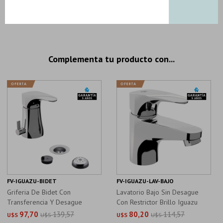
4 productos seleccionados
Complementa tu producto con...
FV-IGUAZU-BIDET
FV-IGUAZU-LAV-BAJO
Griferia De Bidet Con
Lavatorio Bajo Sin Desague
Transferencia Y Desague
Con Restrictor Brillo Iguazu
Iguazu Fv
97,70
139,57
80,20
114,57
U$S
U$S
U$S
U$S