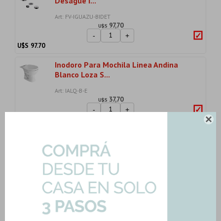
Desague I...
Art: FV-IGUAZU-BIDET
97,70
U$S
-
+
U$S
97.70
Inodoro Para Mochila Linea Andina
Blanco Loza S...
Art: IALQ-B-E
37,70
U$S
-
+
U$S
37.70

Mezclador Monocomando De Ducha Y
Bañera Linea I...
Art: FV-IGUAZU-MEZC-DUCHA
118,36
U$S
-
+
U$S
118.36
Importe total:
USD 383.56
Agregar todo a la compra