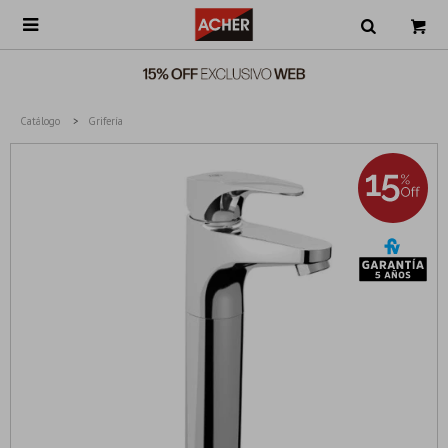

Catálogo
Grifería