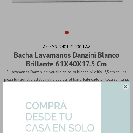
YN-2401-C-400-LAV
Bacha Lavamanos Danzini Blanco
Brillante 61X40X17.5 Cm
El lavamanos Danzini de Aqualia en color blanco 61x40x17,5 cm es una
pieza funcional y estética para equipar el baño. Fabricado en loza sanitaria.
Su ...
Ver más

15
36,65
31,15
PRECIO POR UNIDAD:
U$S
U$S
PAGOS:
Ver medios de pagos