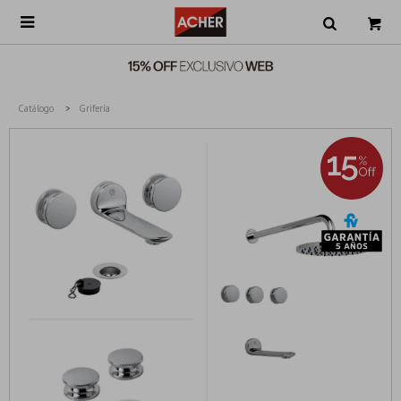

Catálogo
Grifería