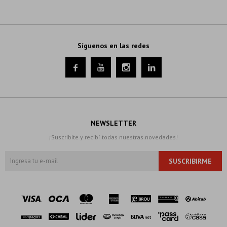
Síguenos en las redes




NEWSLETTER
¡Suscribite y recibí todas nuestras novedades!
SUSCRIBIRME