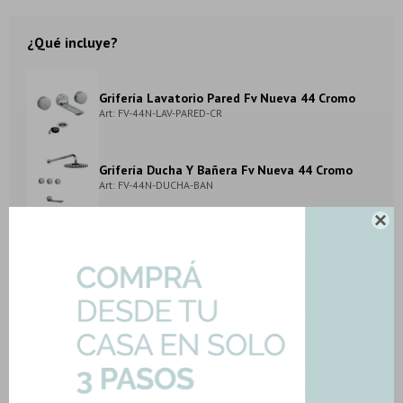
¿Qué incluye?
Grifería Lavatorio Pared Fv Nueva 44 Cromo
Art: FV-44N-LAV-PARED-CR
Grifería Ducha Y Bañera Fv Nueva 44 Cromo
Art: FV-44N-DUCHA-BAN

Bidet Bimando Incl Desague Cromo Brillo 44N
Art: FV-44N-BIDET
METODOS Y COSTOS DE ENVIO
DESCARGAR FICHA TÉCNICA