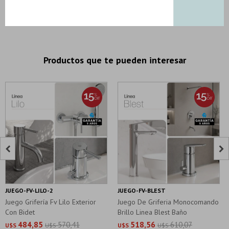
DESCRIPCION Y CARACTERISTICAS
Productos que te pueden interesar


JUEGO-FV-LILO-2
JUEGO-FV-BLEST
Juego Grifería Fv Lilo Exterior
Juego De Griferia Monocomando
Con Bidet
Brillo Linea Blest Baño
484,85
570,41
518,56
610,07
U$S
U$S
U$S
U$S