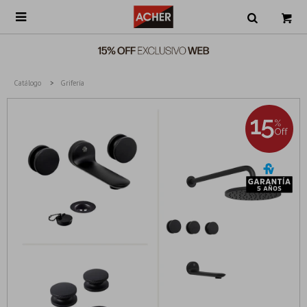

Catálogo
Grifería