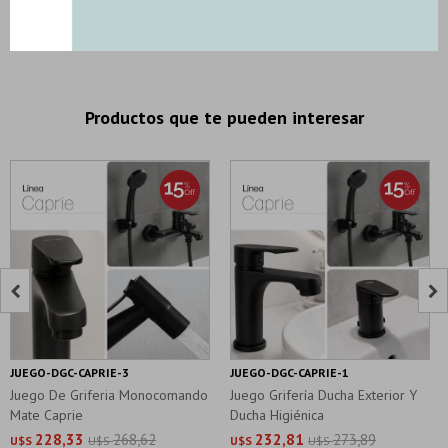
DESCRIPCION Y CARACTERISTICAS
Productos que te pueden interesar


JUEGO-DGC-CAPRIE-3
JUEGO-DGC-CAPRIE-1
Juego De Griferia Monocomando
Juego Grifería Ducha Exterior Y
Mate Caprie
Ducha Higiénica
228,33
268,62
232,81
273,89
U$S
U$S
U$S
U$S