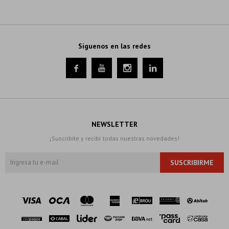
Síguenos en las redes




NEWSLETTER
¡Suscribite y recibí todas nuestras novedades!
SUSCRIBIRME