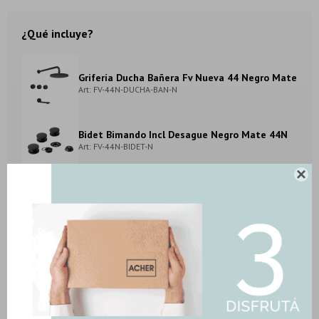
¿Qué incluye?
Grifería Ducha Bañera Fv Nueva 44 Negro Mate
Art: FV-44N-DUCHA-BAN-N
Bidet Bimando Incl Desague Negro Mate 44N
Art: FV-44N-BIDET-N

Grifería Lavatorio Pared Fv Nueva 44 Negro
Mate
Art: FV-44N-LAVAT-PAR-N
METODOS Y COSTOS DE ENVIO
DESCARGAR FICHA TÉCNICA