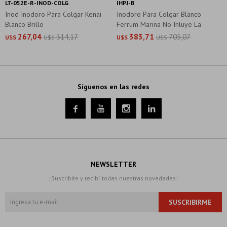
LT-052E-R-INOD-COLG
IHPJ-B
Inod Inodoro Para Colgar Kenai
Inodoro Para Colgar Blanco
Blanco Brillo
Ferrum Marina No Inluye La
Tapa
267,04
314,17
383,71
705,07
U$S
U$S
U$S
U$S
Síguenos en las redes




NEWSLETTER
¡Suscribite y recibí todas nuestras novedades!
SUSCRIBIRME