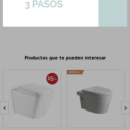
APP-BIDET-FANGO
APP-BIDET-GR-LA
Frontal Suspendido Bidet Para
Lava Frontal Suspendido Bidet
Colgar Beige Mate
Para Colgar Grigio Gris Mate
952,65
1.120,77
1.051,24
1.236,75
U$S
U$S
U$S
U$S
Productos que te pueden interesar

