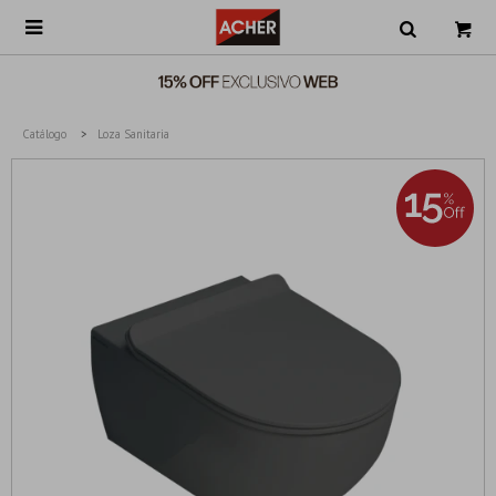

Catálogo
Loza Sanitaria