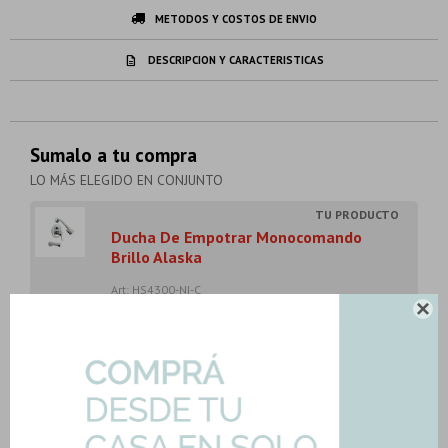
METODOS Y COSTOS DE ENVIO
DESCRIPCION Y CARACTERISTICAS
Sumalo a tu compra
LO MÁS ELEGIDO EN CONJUNTO
Ducha De Empotrar Monocomando
Brillo Alaska
Art: HS4300-NI-C
92,77
U$S

-
+
U$S
92.77
Ceramica Piso White 31X59 Liso
Blanco Mate Pei ...
Art: WHITE-MATE-31|2.19mts2