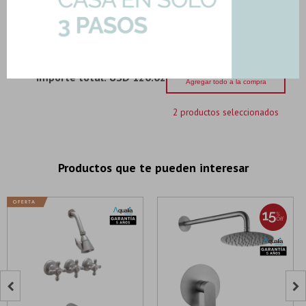
27,25
U$S
-
+
Son: 2.19 mts
U$S
27.25
Importe total:
USD 120.02
Agregar todo a la compra
2 productos seleccionados
Productos que te pueden interesar

