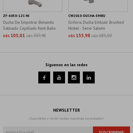
ZF-6050-12C-NI
CW2010-DUCHA-EMBU
Ducha De Empotrar Bimando
Griferia Ducha Embutir Brushed
Satinado Cepillado Kent Baño
Nickel - Serie Salemi
105,01
397,48
155,98
183,50
U$S
U$S
U$S
U$S
Síguenos en las redes




NEWSLETTER
¡Suscribite y recibí todas nuestras novedades!
SUSCRIBIRME