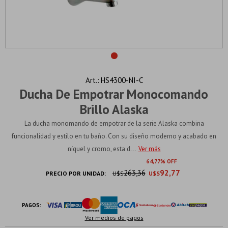
HS4300-NI-C
Ducha De Empotrar Monocomando
Brillo Alaska
La ducha monomando de empotrar de la serie Alaska combina
funcionalidad y estilo en tu baño. Con su diseño moderno y acabado en
níquel y cromo, esta d...
Ver más
64
77
263,36
92,77
PRECIO POR UNIDAD:
U$S
U$S
PAGOS:
Ver medios de pagos