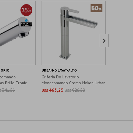

TORIO
URBAN-C-LAVAT-ALTO
FV-ALESIA-L
ocomando
Griferia De Lavatorio
Griferia De
as Brillo Tronic
Monocomando Cromo Noken Urban
Pared Crom
341,56
463,25
926,50
489,8
S
U$S
U$S
U$S