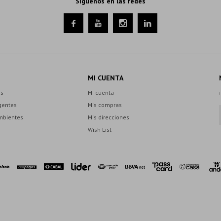
Síguenos en las redes




MI CUENTA
es
Mi cuenta
gentes
Mis compras
mbientes
Mis direcciones
Wish List