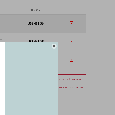
SUB-TOTAL
U$S
461.33
+
U$S
463.25
+

U$S
54.46
+
mporte total:
USD 979.04
Agregar todo a la compra
3 productos seleccionados