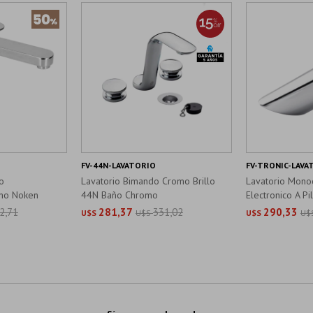
FV-44N-LAVATORIO
FV-TRONIC-LAVA
o
Lavatorio Bimando Cromo Brillo
Lavatorio Mon
mo Noken
44N Baño Chromo
Electronico A Pil
2,71
281,37
331,02
290,33
U$S
U$S
U$S
U$