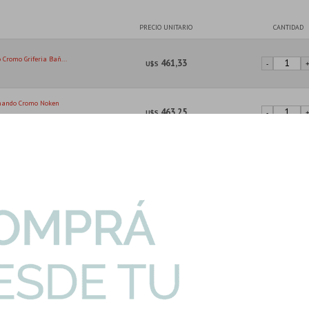
PRECIO UNITARIO
CANTIDAD
Cromo Griferia Bañ...
461,33
U$S
-
omando Cromo Noken
463,25
U$S
-
an Griferia Baño
54,46
U$S
-
I
Complementa tu producto con...