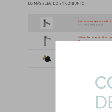
LO MÁS ELEGIDO EN CONJUNTO
Lavatorio Monocomando Brillo 
Art: PURE-LINE-LAVAT
Griferia De Lavatorio Monoc
U...
Art: URBAN-C-LAVAT-ALTO
Caños Para Mezcl Hotels Y Urb
Art: NK-CUERPO-DUCHA