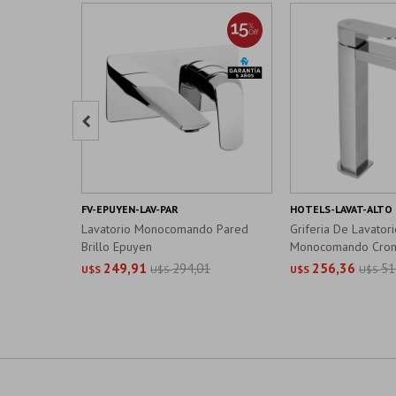

FV-EPUYEN-LAV-PAR
HOTELS-LAVAT-ALTO
Lavatorio Monocomando Pared
Griferia De Lavatori
Brillo Epuyen
Monocomando Cro
Hotels
249,91
294,01
256,36
51
U$S
U$S
U$S
U$S