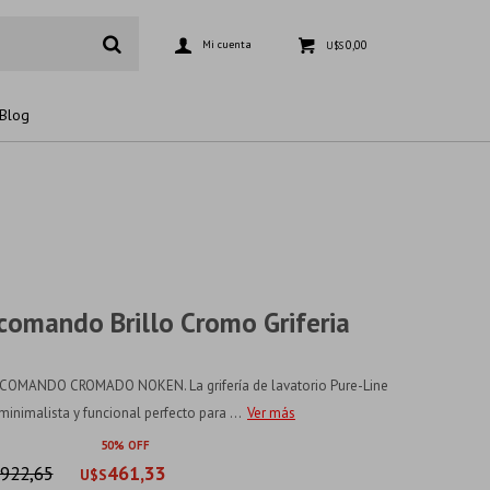
0,00
U$S
Blog
omando Brillo Cromo Griferia
OMANDO CROMADO NOKEN. La grifería de lavatorio Pure-Line
nimalista y funcional perfecto para ...
Ver más
50
922,65
461,33
U$S